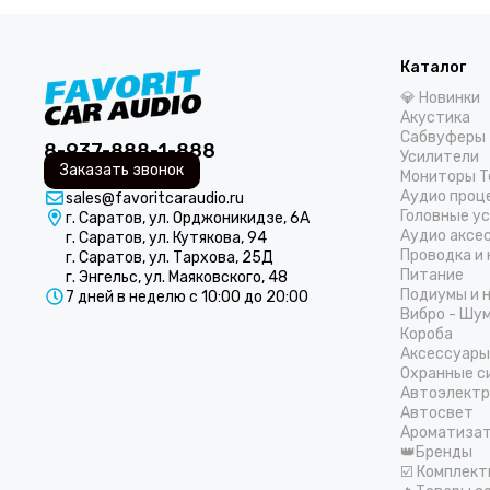
Каталог
💎 Новинки
Акустика
Сабвуферы
8-937-888-1-888
Усилители
Заказать звонок
Мониторы T
Аудио проц
sales@favoritcaraudio.ru
Головные у
г. Саратов, ул. Орджоникидзе, 6А
Аудио аксе
г. Саратов, ул. Кутякова, 94
Проводка и
г. Саратов, ул. Тархова, 25Д
Питание
г. Энгельс, ул. Маяковского, 48
Подиумы и 
7 дней в неделю с 10:00 до 20:00
Вибро - Шу
Короба
Аксессуары
Охранные с
Автоэлектр
Автосвет
Ароматиза
👑Бренды
☑️ Комплек