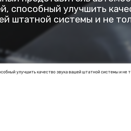
й, способный улучшить каче
ей штатной системы и не тол
собный улучшить качество звука вашей штатной системы и не т