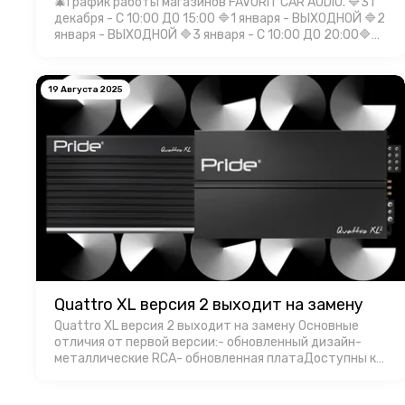
🎄График работы магазинов FAVORIT CAR AUDIO. 🔷31
декабря - С 10:00 ДО 15:00 🔷1 января - ВЫХОДНОЙ 🔷2
января - ВЫХОДНОЙ 🔷3 января - С 10:00 ДО 20:00🔷4
января - С 10:00 ДО 20:00🔷5 января - С 10:00 ДО
20:00🔷6 января - С 10:00 Д…
19 Августа 2025
Quattro XL версия 2 выходит на замену
Quattro XL версия 2 выходит на замену Основные
отличия от первой версии:- обновленный дизайн-
металлические RCA- обновленная платаДоступны к
продаже. РРЦ 18000 руб. за штуку.