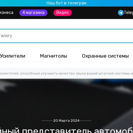
Наш бот в телеграм
изнеса
4 магазина
Видео
Tele
Усилители
Магнитолы
Охранные системы
илителей, способный улучшить качество звука вашей штатной системы и 
20 Марта 2024
ный представитель автомо