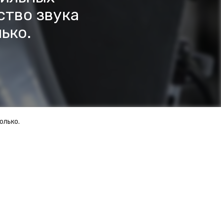
ство звука
ько.
олько.