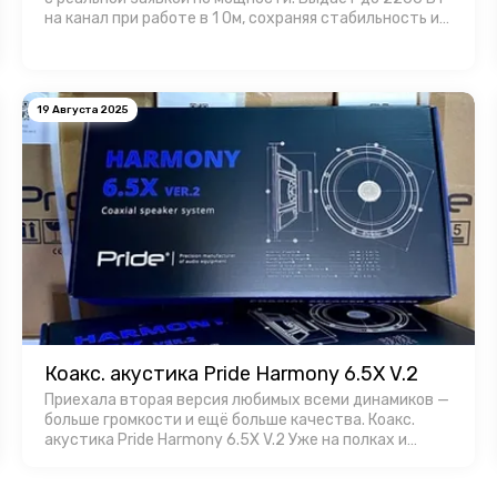
на канал при работе в 1 Ом, сохраняя стабильность и
контроль. Корпус усилителя имеет эффективный
теплоотвод, а продуманная …
19 Августа 2025
Коакс. акустика Pride Harmony 6.5X V.2
Приехала вторая версия любимых всеми динамиков —
больше громкости и ещё больше качества. Коакс.
акустика Pride Harmony 6.5X V.2 Уже на полках и
доступны для заказa в Favorit Car Audio!