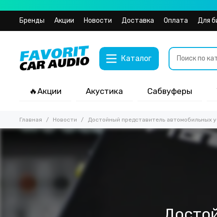
Бренды
Акции
Новости
Доставка
Оплата
Для б
Каталог
🔥Акции
Акустика
Сабвуферы
Главная
Новости
Достойный представитель автомобильных ус
Достой