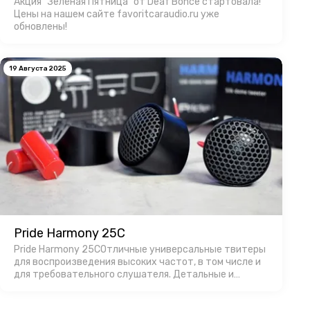
Акция “Зелёная Пятница” от Deaf Bonce стартовала!
Цены на нашем сайте favoritcaraudio.ru уже
обновлены!
19 Августа 2025
Pride Harmony 25C
Pride Harmony 25CОтличные универсальные твитеры
для воспроизведения высоких частот, в том числе и
для требовательного слушателя. Детальные и
громкие.Производство в России позволяет
изготавливать продукт с оптимальной ценой,