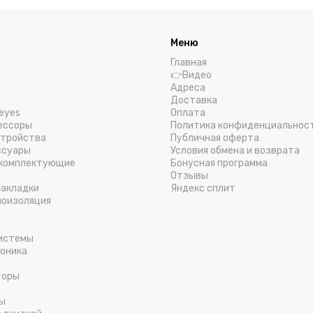
Меню
Главная
👉Видео
Адреса
Доставка
eyes
Оплата
ессоры
Политика конфиденциальнос
стройства
Публичная оферта
ссуары
Условия обмена и возврата
 комплектующие
Бонусная программа
Отзывы
накладки
Яндекс сплит
моизоляция
истемы
оника
торы
ты