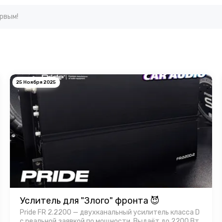
ервым!
25 Ноября 2025
Услитель для "Злого" фронта 😈
Pride FR 2.2200 — двухканальный усилитель класса D
с реальной заявкой по мощности. Выдаёт до 2200 Вт