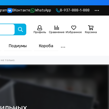
gram
ВКонтакте
WhatsApp
8-937-888-1-888
Профиль
Сравнение
Избранное
Корзина
Подиумы
Короба
не только.
бильных