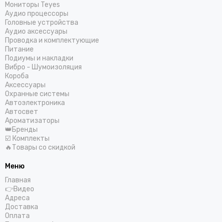
COLT
Мониторы Teyes
Centurion
Аудио процессоры
Головные устройства
CDT
Аудио аксессуары
ComfortMat
Проводка и комплектующие
Challenger
Питание
Подиумы и накладки
СтартВольт
Вибро - Шумоизоляция
DEGO
Короба
DD Audio
Аксессуары
Охранные системы
DAXX
Автоэлектроника
Dunobil
Автосвет
D/S/D
Ароматизаторы
👑Бренды
ESB Audio
☑️ Комплекты
EDGE
🔥Товары со скидкой
ESX
Меню
E.O.S.
FSD Audio
Главная
👉Видео
Focal
Адреса
Five
Доставка
GAS
Оплата