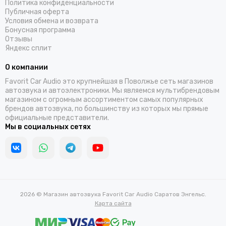
Политика конфиденциальности
Helix
Публичная оферта
Hellion
Условия обмена и возврата
IDOL AUDIO
Бонусная программа
Отзывы
Ivolga
Яндекс сплит
Incar
Infinity
О компании
Intego
Favorit Car Audio это крупнейшая в Поволжье сеть магазинов
JBL
автозвука и автоэлектроники. Мы являемся мультибрендовым
магазином с огромным ассортиментом самых популярных
JL Audio
брендов автозвука, по большинству из которых мы прямые
JVC
официальные представители.
КЗАТЭ
Мы в социальных сетях
Kenwood
Kicx
Kingz Audio
Light Audio
Madbit
2026 © Магазин автозвука Favorit Car Audio Саратов Энгельс.
Magnum
Карта сайта
MD.Lab
Mio