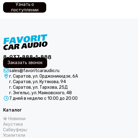
Узнать о
ARIA
поступлении
Audio nova
ACV
Audison
AURA
Avatar
Alligator
8-937-888-1-888
AMP by A. Vakhtin
Заказать звонок
AZ-13 SPL Power
sales@favoritcaraudio.ru
Axton
г. Саратов, ул. Орджоникидзе, 6А
Black Hydra
г. Саратов, ул. Кутякова, 94
Blackview
г. Саратов, ул. Тархова, 25Д
г. Энгельс, ул. Маяковского, 48
Best Balance
7 дней в неделю с 10:00 до 20:00
Braim
Blam
Каталог
BRAX
💎 Новинки
Cadence
Акустика
Сабвуферы
Calcell
Усилители