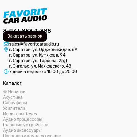
COLT
Centurion
CDT
ComfortMat
Challenger
8-937-888-1-888
Заказать звонок
СтартВольт
sales@favoritcaraudio.ru
DEGO
г. Саратов, ул. Орджоникидзе, 6А
DD Audio
г. Саратов, ул. Кутякова, 94
DAXX
г. Саратов, ул. Тархова, 25Д
г. Энгельс, ул. Маяковского, 48
Dunobil
7 дней в неделю с 10:00 до 20:00
D/S/D
ESB Audio
Каталог
EDGE
💎 Новинки
ESX
Акустика
Сабвуферы
E.O.S.
Усилители
FSD Audio
Мониторы Teyes
Focal
Аудио процессоры
Головные устройства
Five
Аудио аксессуары
GAS
Проводка и комплектующие