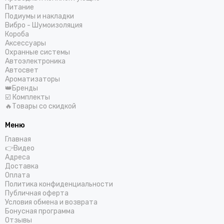
Helix
Питание
Подиумы и накладки
Hellion
Вибро - Шумоизоляция
IDOL AUDIO
Короба
Ivolga
Аксессуары
Охранные системы
Incar
Автоэлектроника
Infinity
Автосвет
Intego
Ароматизаторы
👑Бренды
JBL
☑️ Комплекты
JL Audio
🔥Товары со скидкой
JVC
КЗАТЭ
Меню
Kenwood
Главная
👉Видео
Kicx
Адреса
Kingz Audio
Доставка
Light Audio
Оплата
Политика конфиденциальности
Madbit
Публичная оферта
Magnum
Условия обмена и возврата
MD.Lab
Бонусная программа
Отзывы
Mio