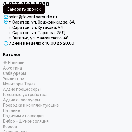
8-937-888-1-888
Заказать звонок
sales@favoritcaraudio.ru
г. Саратов, ул. Орджоникидзе, 6А
г. Саратов, ул. Кутякова, 94
г. Саратов, ул. Тархова, 25Д
г. Энгельс, ул. Маяковского, 48
7 дней в неделю с 10:00 до 20:00
Каталог
💎 Новинки
Акустика
Сабвуферы
Усилители
Мониторы Teyes
Аудио процессоры
Головные устройства
Аудио аксессуары
Проводка и комплектующие
Питание
Подиумы и накладки
Вибро - Шумоизоляция
Короба
Аксессуары