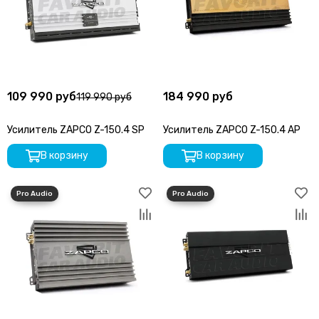
COLT
Centurion
CDT
ComfortMat
Challenger
СтартВольт
109 990 руб
184 990 руб
119 990 руб
DEGO
DD Audio
Усилитель ZAPCO Z-150.4 SP
Усилитель ZAPCO Z-150.4 AP
DAXX
Dunobil
В корзину
В корзину
D/S/D
ESB Audio
EDGE
ESX
E.O.S.
FSD Audio
Focal
Five
GAS