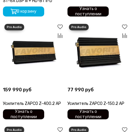
ST-6X DSP III + HD-BT II-D
MOMO
Узнать о
В корзину
Morel
поступлении
MTX
Mystery
Match
Nakamichi
Neoline
Oris Electronics
ОЗАР
Pioneer
Predator
Prology
159 990 руб
77 990 руб
Pulsar
Recoil
Усилитель ZAPCO Z-400.2 AP
Усилитель ZAPCO Z-150.2 AP
Russian Bass
Skylor
Узнать о
Узнать о
поступлении
поступлении
Spl-Lab
STEG