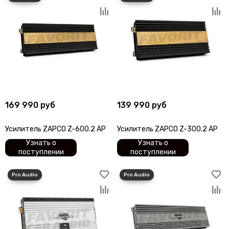
SOaudio
StP
SWAT
Stinger
SKY
Takara
Триада
TEYES
TEAC
169 990 руб
139 990 руб
TSA
Tonemix
Усилитель ZAPCO Z-600.2 AP
Усилитель ZAPCO Z-300.2 AP
URAL
Узнать о
Узнать о
Vibe
поступлении
поступлении
Zapco
Zeus