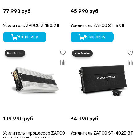
Helix
Hellion
77 990 руб
45 990 руб
IDOL AUDIO
Ivolga
Усилитель ZAPCO Z-150.2 II
Усилитель ZAPCO ST-5X II
Incar
В корзину
В корзину
Infinity
Intego
JBL
JL Audio
JVC
КЗАТЭ
Kenwood
Kicx
Kingz Audio
Light Audio
Madbit
109 990 руб
34 990 руб
Magnum
MD.Lab
Усилитель+процессор ZAPCO
Усилитель ZAPCO ST-402D BT
Mio