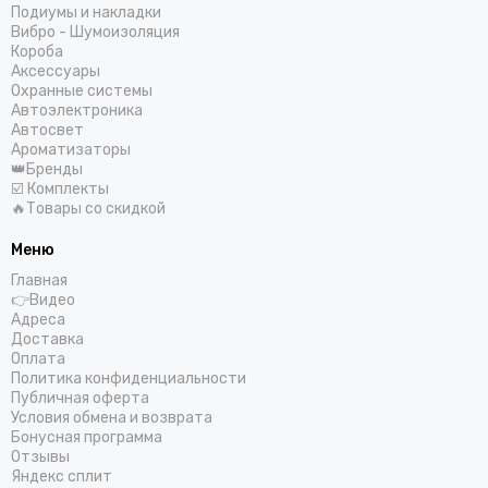
COLT
Подиумы и накладки
Centurion
Вибро - Шумоизоляция
Короба
CDT
Аксессуары
ComfortMat
Охранные системы
Challenger
Автоэлектроника
Автосвет
СтартВольт
Ароматизаторы
DEGO
👑Бренды
DD Audio
☑️ Комплекты
🔥Товары со скидкой
DAXX
Dunobil
Меню
D/S/D
Главная
ESB Audio
👉Видео
EDGE
Адреса
Доставка
ESX
Оплата
E.O.S.
Политика конфиденциальности
FSD Audio
Публичная оферта
Условия обмена и возврата
Focal
Бонусная программа
Five
Отзывы
GAS
Яндекс сплит