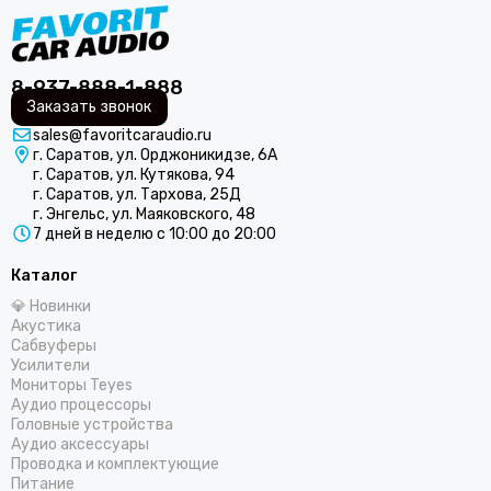
ARIA
Audio nova
ACV
8-937-888-1-888
Audison
Заказать звонок
AURA
sales@favoritcaraudio.ru
Avatar
г. Саратов, ул. Орджоникидзе, 6А
г. Саратов, ул. Кутякова, 94
Alligator
г. Саратов, ул. Тархова, 25Д
AMP by A. Vakhtin
г. Энгельс, ул. Маяковского, 48
AZ-13 SPL Power
7 дней в неделю с 10:00 до 20:00
Axton
Каталог
Black Hydra
💎 Новинки
Blackview
Акустика
Best Balance
Сабвуферы
Braim
Усилители
Мониторы Teyes
Blam
Аудио процессоры
BRAX
Головные устройства
Cadence
Аудио аксессуары
Проводка и комплектующие
Calcell
Питание