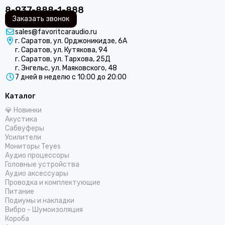
8-937-888-1-888
Заказать звонок
sales@favoritcaraudio.ru
г. Саратов, ул. Орджоникидзе, 6А
г. Саратов, ул. Кутякова, 94
г. Саратов, ул. Тархова, 25Д
г. Энгельс, ул. Маяковского, 48
7 дней в неделю с 10:00 до 20:00
Каталог
💎 Новинки
Акустика
Сабвуферы
Усилители
Мониторы Teyes
Аудио процессоры
Головные устройства
Аудио аксессуары
Проводка и комплектующие
Питание
Подиумы и накладки
Вибро - Шумоизоляция
Короба