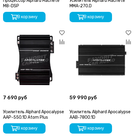
Процессор Alphard Machete
Усилитель Alphard Machete
ARIA
M8-DSP
MMA-270.D
Audio nova
В корзину
В корзину
ACV
Audison
AURA
Avatar
Alligator
AMP by A. Vakhtin
AZ-13 SPL Power
Axton
Black Hydra
Blackview
Best Balance
7 690 руб
59 990 руб
Braim
Blam
Усилитель Alphard Apocalypse
Усилитель Alphard Apocalypse
BRAX
AAP-550.1D Atom Plus
AAB-7800.1D
Cadence
В корзину
В корзину
Calcell