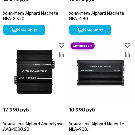
SOaudio
StP
Усилитель Alphard Machete
Усилитель Alphard Machete
SWAT
MFA-2.320
MFA-4.80
Stinger
SKY
В корзину
В корзину
Takara
Триада
TEYES
TEAC
TSA
Tonemix
URAL
Vibe
Zapco
Zeus
17 990 руб
10 990 руб
Усилитель Alphard Apocalypse
Усилитель Alphard Machete
AAB-1000.2D
MLA-900.1