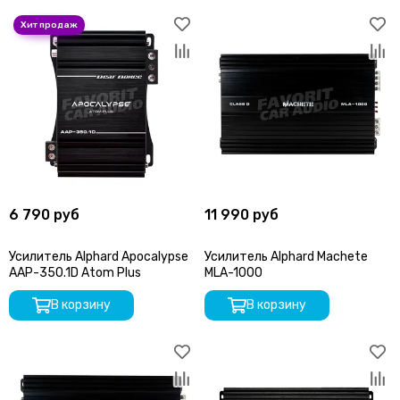
COLT
Centurion
CDT
ComfortMat
Challenger
СтартВольт
DEGO
DD Audio
DAXX
Dunobil
6 790 руб
11 990 руб
D/S/D
ESB Audio
Усилитель Alphard Apocalypse
Усилитель Alphard Machete
EDGE
AAP-350.1D Atom Plus
MLA-1000
ESX
E.O.S.
В корзину
В корзину
FSD Audio
Focal
Five
GAS