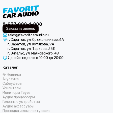
ARIA
Audio nova
ACV
Audison
8-937-888-1-888
AURA
Заказать звонок
Avatar
sales@favoritcaraudio.ru
г. Саратов, ул. Орджоникидзе, 6А
Alligator
г. Саратов, ул. Кутякова, 94
AMP by A. Vakhtin
г. Саратов, ул. Тархова, 25Д
AZ-13 SPL Power
г. Энгельс, ул. Маяковского, 48
7 дней в неделю с 10:00 до 20:00
Axton
Black Hydra
Каталог
Blackview
💎 Новинки
Best Balance
Акустика
Braim
Сабвуферы
Усилители
Blam
Мониторы Teyes
BRAX
Аудио процессоры
Cadence
Головные устройства
Аудио аксессуары
Calcell
Проводка и комплектующие