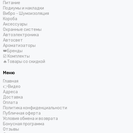
COLT
Питание
Centurion
Подиумы и накладки
Вибро - Шумоизоляция
CDT
Короба
ComfortMat
Аксессуары
Challenger
Охранные системы
Автоэлектроника
СтартВольт
Автосвет
DEGO
Ароматизаторы
DD Audio
👑Бренды
☑️ Комплекты
DAXX
🔥Товары со скидкой
Dunobil
D/S/D
Меню
ESB Audio
Главная
EDGE
👉Видео
Адреса
ESX
Доставка
E.O.S.
Оплата
FSD Audio
Политика конфиденциальности
Публичная оферта
Focal
Условия обмена и возврата
Five
Бонусная программа
GAS
Отзывы