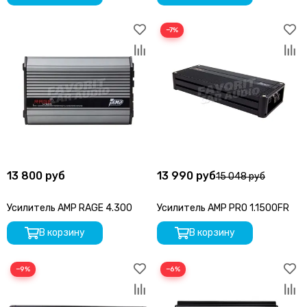
SOaudio
StP
−7%
SWAT
Stinger
SKY
Takara
Триада
TEYES
TEAC
TSA
Tonemix
13 800 руб
13 990 руб
15 048 руб
URAL
Vibe
Усилитель AMP RAGE 4.300
Усилитель AMP PRO 1.1500FR
Zapco
Zeus
В корзину
В корзину
−9%
−6%