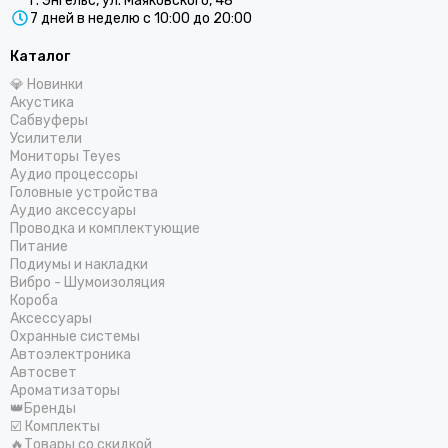
г. Энгельс, ул. Маяковского, 48
COLT
7 дней в неделю с 10:00 до 20:00
Centurion
CDT
Каталог
ComfortMat
💎 Новинки
Challenger
Акустика
Сабвуферы
СтартВольт
Усилители
DEGO
Мониторы Teyes
DD Audio
Аудио процессоры
Головные устройства
DAXX
Аудио аксессуары
Dunobil
Проводка и комплектующие
D/S/D
Питание
Подиумы и накладки
ESB Audio
Вибро - Шумоизоляция
EDGE
Короба
ESX
Аксессуары
Охранные системы
E.O.S.
Автоэлектроника
FSD Audio
Автосвет
Focal
Ароматизаторы
👑Бренды
Five
☑️ Комплекты
GAS
🔥Товары со скидкой