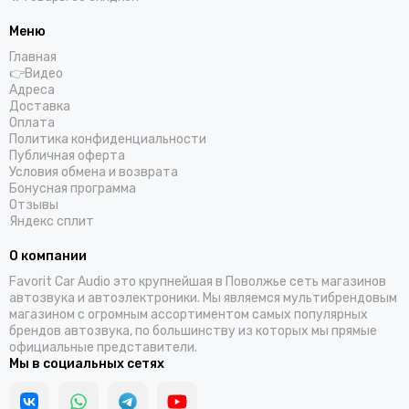
Helix
Hellion
Меню
IDOL AUDIO
Главная
👉Видео
Ivolga
Адреса
Incar
Доставка
Infinity
Оплата
Политика конфиденциальности
Intego
Публичная оферта
JBL
Условия обмена и возврата
JL Audio
Бонусная программа
Отзывы
JVC
Яндекс сплит
КЗАТЭ
Kenwood
О компании
Kicx
Favorit Car Audio это крупнейшая в Поволжье сеть магазинов
Kingz Audio
автозвука и автоэлектроники. Мы являемся мультибрендовым
магазином с огромным ассортиментом самых популярных
Light Audio
брендов автозвука, по большинству из которых мы прямые
Madbit
официальные представители.
Magnum
Мы в социальных сетях
MD.Lab
Mio