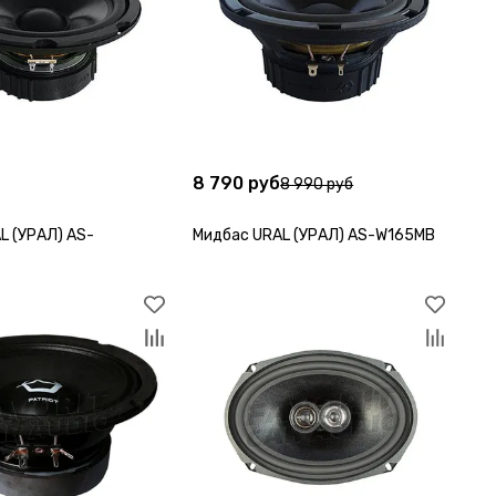
б
8 790 руб
8 990 руб
L (УРАЛ) AS-
Мидбас URAL (УРАЛ) AS-W165MB