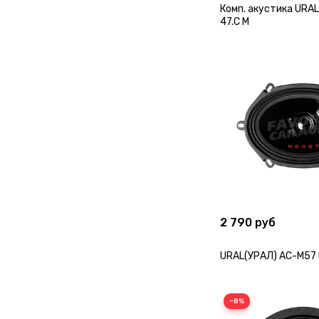
Комп. акустика URAL
47.C M
2 790 руб
URAL(УРАЛ) AC-M57
−8%