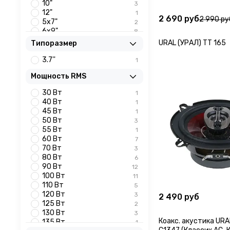
10"
3
12"
1
2 690 руб
2 990 ру
5х7"
2
6х9"
8
URAL (УРАЛ) TT 165
Типоразмер
3.7''
1
Мощность RMS
30 Вт
1
40 Вт
1
45 Вт
1
50 Вт
3
55 Вт
1
60 Вт
7
70 Вт
3
80 Вт
6
90 Вт
12
100 Вт
11
110 Вт
5
120 Вт
3
2 490 руб
125 Вт
2
130 Вт
3
Коакс. акустика URA
135 Вт
1