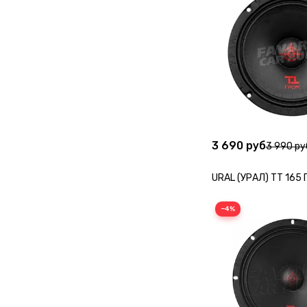
3 690 руб
3 990 ру
URAL (УРАЛ) TT 165
−4%