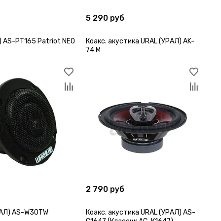
5 290 руб
) AS-PT165 Patriot NEO
Коакс. акустика URAL (УРАЛ) AK-
74 M
2 790 руб
РАЛ) AS-W30TW
Коакс. акустика URAL (УРАЛ) AS-