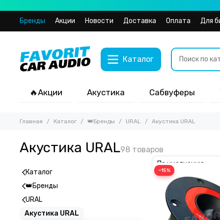
Бренды
Акции
Новости
Доставка
Оплата
Для б
Каталог
🔥Акции
Акустика
Сабвуферы
Главная
Каталог
👑Бренды
URAL
Акустика URAL
Акустика URAL
−15%
Каталог
👑Бренды
URAL
Акустика URAL