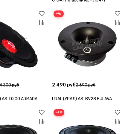
C1647 (Классик АС-К1647)
−7%
2 490 руб
4 300 руб
2 690 руб
) AS-D200 ARMADA
URAL (УРАЛ) AS-BV28 BULAVA
−2%