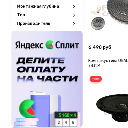
Монтажная глубина
Тип
Производитель
6 490 руб
Комп. акустика URAL
74.C M
−16%