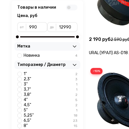
Товары в наличии
Цена, руб
от
до
2 190 руб
2 590 ру
Метка
URAL (УРАЛ) AS-D18
Новинка
4
Типоразмер / Диаметр
−10%
1"
2
2,3"
3
3"
1
3,7"
1
3,8"
2
4"
5
4,5"
2
5"
1
5,25"
18
6,5"
23
8"
15