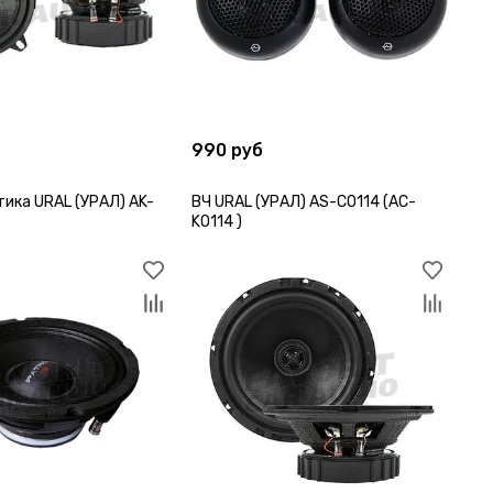
990 руб
тика URAL (УРАЛ) AK-
ВЧ URAL (УРАЛ) AS-C0114 (AC-
K0114 )