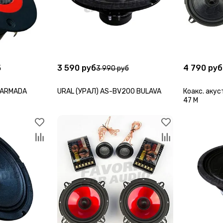
3 590 руб
4 790 руб
б
3 990 руб
 ARMADA
URAL (УРАЛ) AS-BV200 BULAVA
Коакс. акус
47 M