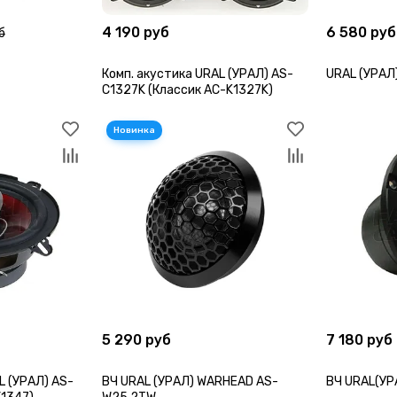
4 190 руб
6 580 руб
б
Комп. акустика URAL (УРАЛ) AS-
URAL (УРАЛ
C1327K (Классик AC-K1327K)
5 290 руб
7 180 руб
L (УРАЛ) AS-
ВЧ URAL (УРАЛ) WARHEAD AS-
ВЧ URAL(У