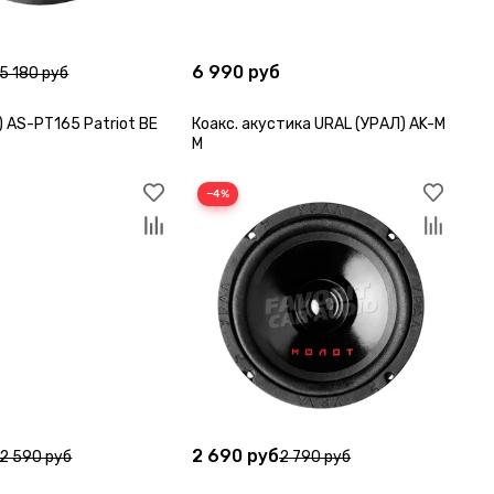
6 990 руб
5 180 руб
 AS-PT165 Patriot BE
Коакс. акустика URAL (УРАЛ) AK-M
M
−4%
2 690 руб
2 590 руб
2 790 руб