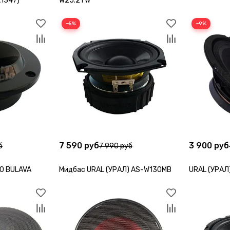
К1347)
W25.2TW
−5%
−9%
7 590 руб
3 900 руб
б
7 990 руб
0 BULAVA
Мидбас URAL (УРАЛ) AS-W130MB
URAL (УРАЛ