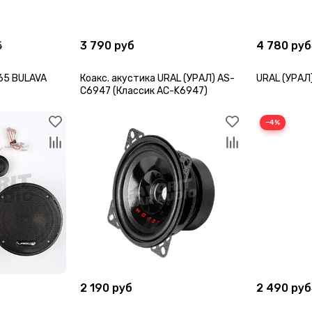
3 790 руб
4 780 руб
б
65 BULAVA
Коакс. акустика URAL (УРАЛ) AS-
URAL (УРАЛ)
C6947 (Классик AC-K6947)
−4%
2 190 руб
2 490 руб