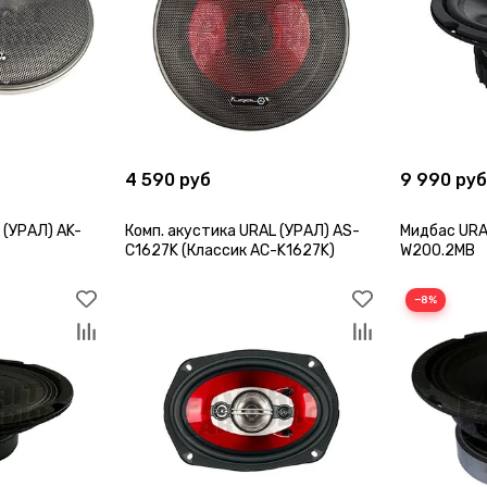
4 590 руб
9 990 ру
 (УРАЛ) AK-
Комп. акустика URAL (УРАЛ) AS-
Мидбас URA
C1627K (Классик AC-K1627K)
W200.2MB
−8%