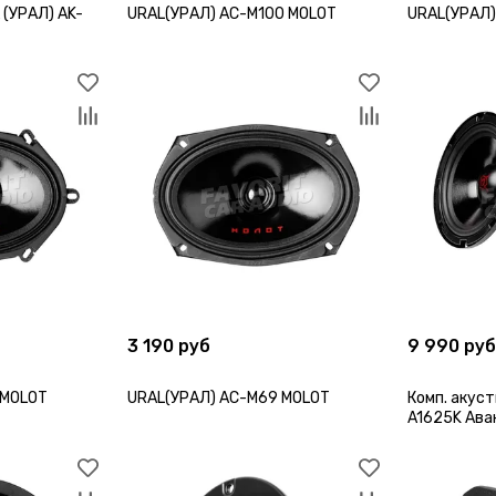
 (УРАЛ) AK-
URAL(УРАЛ) AC-M100 MOLOT
URAL(УРАЛ)
3 190 руб
9 990 ру
 MOLOT
URAL(УРАЛ) AC-M69 MOLOT
Комп. акуст
A1625K Ава