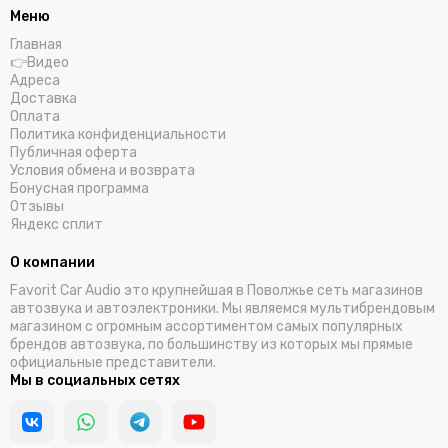
Helix
Меню
Hellion
Главная
IDOL AUDIO
👉Видео
Адреса
Ivolga
Доставка
Incar
Оплата
Infinity
Политика конфиденциальности
Публичная оферта
Intego
Условия обмена и возврата
JBL
Бонусная программа
JL Audio
Отзывы
Яндекс сплит
JVC
КЗАТЭ
О компании
Kenwood
Favorit Car Audio это крупнейшая в Поволжье сеть магазинов
Kicx
автозвука и автоэлектроники. Мы являемся мультибрендовым
Kingz Audio
магазином с огромным ассортиментом самых популярных
брендов автозвука, по большинству из которых мы прямые
Light Audio
официальные представители.
Madbit
Мы в социальных сетях
Magnum
MD.Lab
Mio