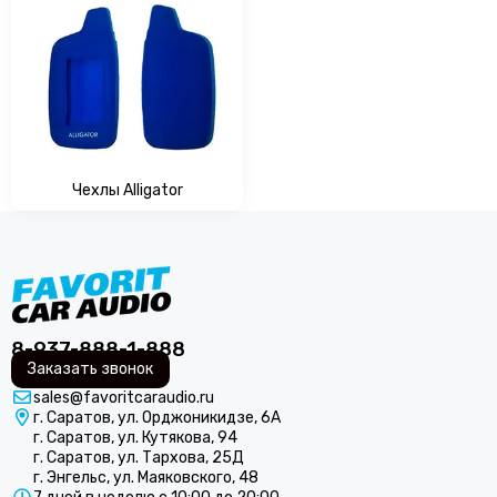
ARIA
Audio nova
ACV
Audison
AURA
Avatar
Alligator
Чехлы Alligator
AMP by A. Vakhtin
AZ-13 SPL Power
Axton
Black Hydra
Blackview
Best Balance
8-937-888-1-888
Braim
Заказать звонок
Blam
sales@favoritcaraudio.ru
г. Саратов, ул. Орджоникидзе, 6А
BRAX
г. Саратов, ул. Кутякова, 94
Cadence
г. Саратов, ул. Тархова, 25Д
Calcell
г. Энгельс, ул. Маяковского, 48