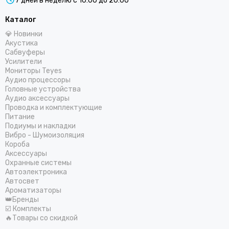
7 дней в неделю с 10:00 до 20:00
COLT
Centurion
Каталог
CDT
💎 Новинки
ComfortMat
Акустика
Challenger
Сабвуферы
Усилители
СтартВольт
Мониторы Teyes
DEGO
Аудио процессоры
DD Audio
Головные устройства
Аудио аксессуары
DAXX
Проводка и комплектующие
Dunobil
Питание
D/S/D
Подиумы и накладки
Вибро - Шумоизоляция
ESB Audio
Короба
EDGE
Аксессуары
ESX
Охранные системы
Автоэлектроника
E.O.S.
Автосвет
FSD Audio
Ароматизаторы
Focal
👑Бренды
☑️ Комплекты
Five
🔥Товары со скидкой
GAS