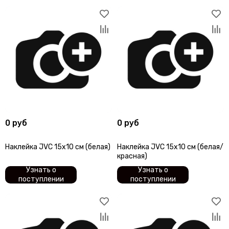
COLT
Centurion
CDT
ComfortMat
Challenger
СтартВольт
DEGO
DD Audio
DAXX
Dunobil
0 руб
0 руб
D/S/D
ESB Audio
Наклейка JVC 15х10 см (белая)
Наклейка JVC 15х10 см (белая/
EDGE
красная)
ESX
Узнать о
Узнать о
E.O.S.
поступлении
поступлении
FSD Audio
Focal
Five
GAS