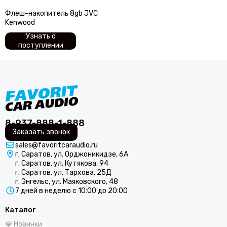
SOaudio
StP
Флеш-накопитель 8gb JVC
Kenwood
SWAT
Узнать о
Stinger
поступлении
SKY
Takara
Триада
TEYES
TEAC
TSA
8-937-888-1-888
Tonemix
Заказать звонок
URAL
sales@favoritcaraudio.ru
Vibe
г. Саратов, ул. Орджоникидзе, 6А
Zapco
г. Саратов, ул. Кутякова, 94
Zeus
г. Саратов, ул. Тархова, 25Д
г. Энгельс, ул. Маяковского, 48
7 дней в неделю с 10:00 до 20:00
Каталог
💎 Новинки