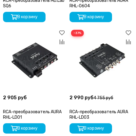
RCA-преобразователь MD.Lab
RCA-преобразователь AURA
Разъемы быстрого подключения
SQ6
RHL-0604
Инструмент
В корзину
В корзину
Прочее
−37%
2 905 руб
2 990 руб
4 755 руб
RCA-преобразователь AURA
RCA-преобразователь AURA
RHL-LD01
RHL-LD03
В корзину
В корзину