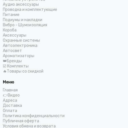
Helix
Аудио аксессуары
Проводка и комплектующие
Hellion
Питание
IDOL AUDIO
Подиумы и накладки
Ivolga
Вибро - Шумоизоляция
Короба
Incar
Аксессуары
Infinity
Охранные системы
Intego
Автоэлектроника
Автосвет
JBL
Ароматизаторы
JL Audio
👑Бренды
JVC
☑️ Комплекты
🔥Товары со скидкой
КЗАТЭ
Kenwood
Меню
Kicx
Главная
Kingz Audio
👉Видео
Light Audio
Адреса
Доставка
Madbit
Оплата
Magnum
Политика конфиденциальности
MD.Lab
Публичная оферта
Условия обмена и возврата
Mio