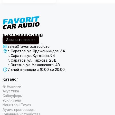
COLT
Centurion
CDT
ComfortMat
Challenger
СтартВольт
8-937-888-1-888
DEGO
Заказать звонок
DD Audio
sales@favoritcaraudio.ru
DAXX
г. Саратов, ул. Орджоникидзе, 6А
Dunobil
г. Саратов, ул. Кутякова, 94
г. Саратов, ул. Тархова, 25Д
D/S/D
г. Энгельс, ул. Маяковского, 48
ESB Audio
7 дней в неделю с 10:00 до 20:00
EDGE
Каталог
ESX
💎 Новинки
E.O.S.
Акустика
FSD Audio
Сабвуферы
Focal
Усилители
Мониторы Teyes
Five
Аудио процессоры
GAS
Головные устройства