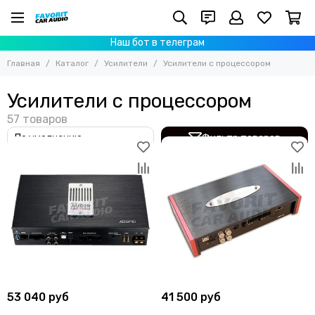
Усилители
Наш бот в телеграм
Все товары
Главная
Каталог
Усилители
Усилители с процессором
1-канальные
2-канальные
Усилители с процессором
4-канальные
5-6-8-канальные
Фильтр товаров
Усилители с процессором
SQ-усилители
Архивные модели усилителей
53 040 руб
41 500 руб