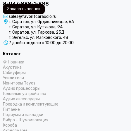
8-937-888-1-888
Заказать звонок
sales@favoritcaraudio.ru
г. Саратов, ул. Орджоникидзе, 6А
г. Саратов, ул. Кутякова, 94
г. Саратов, ул. Тархова, 25Д
г. Энгельс, ул. Маяковского, 48
7 дней в неделю с 10:00 до 20:00
Каталог
💎 Новинки
Акустика
Сабвуферы
Усилители
Мониторы Teyes
Аудио процессоры
Головные устройства
Аудио аксессуары
Проводка и комплектующие
Питание
Подиумы и накладки
Вибро - Шумоизоляция
Короба
Аксессуары