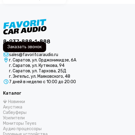
COLT
Centurion
CDT
ComfortMat
Challenger
СтартВольт
8-937-888-1-888
DEGO
Заказать звонок
DD Audio
sales@favoritcaraudio.ru
DAXX
г. Саратов, ул. Орджоникидзе, 6А
Dunobil
г. Саратов, ул. Кутякова, 94
г. Саратов, ул. Тархова, 25Д
D/S/D
г. Энгельс, ул. Маяковского, 48
ESB Audio
7 дней в неделю с 10:00 до 20:00
EDGE
Каталог
ESX
💎 Новинки
E.O.S.
Акустика
FSD Audio
Сабвуферы
Focal
Усилители
Мониторы Teyes
Five
Аудио процессоры
GAS
Головные устройства