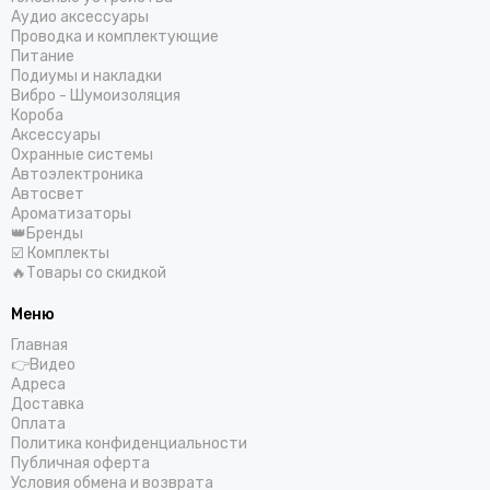
Helix
Аудио аксессуары
Проводка и комплектующие
Hellion
Питание
IDOL AUDIO
Подиумы и накладки
Ivolga
Вибро - Шумоизоляция
Короба
Incar
Аксессуары
Infinity
Охранные системы
Intego
Автоэлектроника
Автосвет
JBL
Ароматизаторы
JL Audio
👑Бренды
JVC
☑️ Комплекты
🔥Товары со скидкой
КЗАТЭ
Kenwood
Меню
Kicx
Главная
Kingz Audio
👉Видео
Light Audio
Адреса
Доставка
Madbit
Оплата
Magnum
Политика конфиденциальности
MD.Lab
Публичная оферта
Условия обмена и возврата
Mio