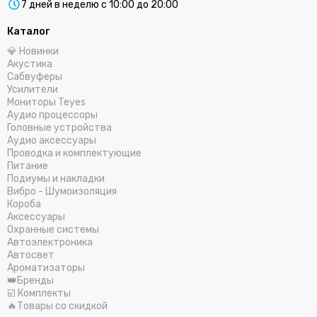
COLT
7 дней в неделю с 10:00 до 20:00
Centurion
Каталог
CDT
💎 Новинки
ComfortMat
Акустика
Challenger
Сабвуферы
СтартВольт
Усилители
Мониторы Teyes
DEGO
Аудио процессоры
DD Audio
Головные устройства
DAXX
Аудио аксессуары
Проводка и комплектующие
Dunobil
Питание
D/S/D
Подиумы и накладки
ESB Audio
Вибро - Шумоизоляция
Короба
EDGE
Аксессуары
ESX
Охранные системы
E.O.S.
Автоэлектроника
Автосвет
FSD Audio
Ароматизаторы
Focal
👑Бренды
Five
☑️ Комплекты
🔥Товары со скидкой
GAS