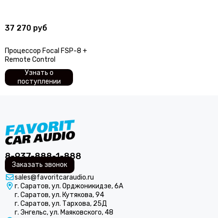
ARIA
Audio nova
37 270 руб
ACV
Audison
Процессор Focal FSP-8 +
AURA
Remote Control
Avatar
Узнать о
Alligator
поступлении
AMP by A. Vakhtin
AZ-13 SPL Power
Axton
Black Hydra
Blackview
Best Balance
8-937-888-1-888
Braim
Заказать звонок
Blam
sales@favoritcaraudio.ru
BRAX
г. Саратов, ул. Орджоникидзе, 6А
г. Саратов, ул. Кутякова, 94
Cadence
г. Саратов, ул. Тархова, 25Д
Calcell
г. Энгельс, ул. Маяковского, 48