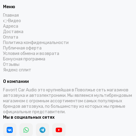
Helix
Меню
Hellion
Главная
IDOL AUDIO
👉Видео
Ivolga
Адреса
Доставка
Incar
Оплата
Infinity
Политика конфиденциальности
Intego
Публичная оферта
Условия обмена и возврата
JBL
Бонусная программа
JL Audio
Отзывы
JVC
Яндекс сплит
КЗАТЭ
О компании
Kenwood
Favorit Car Audio это крупнейшая в Поволжье сеть магазинов
Kicx
автозвука и автоэлектроники. Мы являемся мультибрендовым
Kingz Audio
магазином с огромным ассортиментом самых популярных
Light Audio
брендов автозвука, по большинству из которых мы прямые
официальные представители.
Madbit
Мы в социальных сетях
Magnum
MD.Lab
Mio