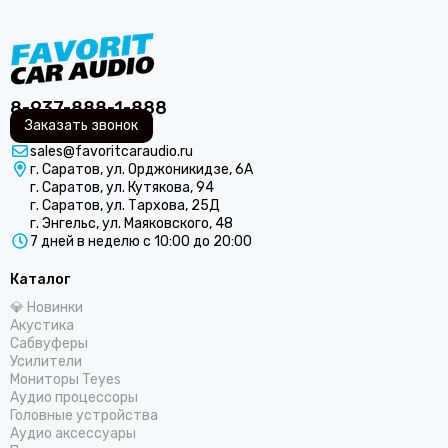
Helix
Hellion
IDOL AUDIO
Ivolga
8-937-888-1-888
Incar
Заказать звонок
Infinity
sales@favoritcaraudio.ru
Intego
г. Саратов, ул. Орджоникидзе, 6А
JBL
г. Саратов, ул. Кутякова, 94
JL Audio
г. Саратов, ул. Тархова, 25Д
г. Энгельс, ул. Маяковского, 48
JVC
7 дней в неделю с 10:00 до 20:00
КЗАТЭ
Kenwood
Каталог
Kicx
💎 Новинки
Kingz Audio
Акустика
Сабвуферы
Light Audio
Усилители
Madbit
Мониторы Teyes
Magnum
Аудио процессоры
Головные устройства
MD.Lab
Аудио аксессуары
Mio