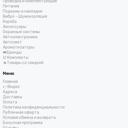
Проводка и комплектующие
MOMO
Питание
Подиумы и накладки
Morel
Вибро - Шумоизоляция
MTX
Короба
Mystery
Аксессуары
Охранные системы
Match
Автоэлектроника
Nakamichi
Автосвет
Neoline
Ароматизаторы
👑Бренды
Oris Electronics
☑️ Комплекты
ОЗАР
🔥Товары со скидкой
Pioneer
Меню
Predator
Prology
Главная
👉Видео
Pulsar
Адреса
Recoil
Доставка
Russian Bass
Оплата
Политика конфиденциальности
Skylor
Публичная оферта
Spl-Lab
Условия обмена и возврата
STEG
Бонусная программа
Отзывы