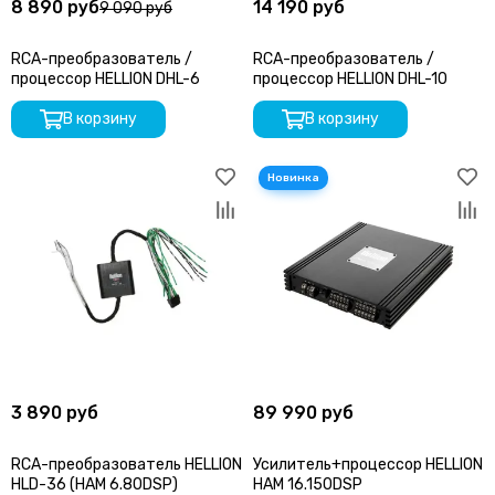
8 890 руб
14 190 руб
9 090 руб
ARIA
Audio nova
RCA-преобразователь /
RCA-преобразователь /
ACV
процессор HELLION DHL-6
процессор HELLION DHL-10
Audison
В корзину
В корзину
AURA
Avatar
Alligator
AMP by A. Vakhtin
AZ-13 SPL Power
Axton
Black Hydra
Blackview
Best Balance
Braim
Blam
3 890 руб
89 990 руб
BRAX
Cadence
RCA-преобразователь HELLION
Усилитель+процессор HELLION
Calcell
HLD-36 (HAM 6.80DSP)
HAM 16.150DSP