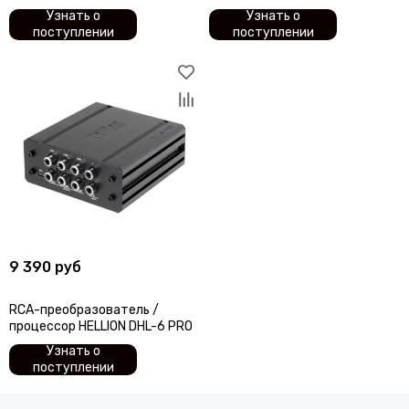
COLT
Узнать о
Узнать о
Centurion
поступлении
поступлении
CDT
ComfortMat
Challenger
СтартВольт
DEGO
DD Audio
DAXX
Dunobil
D/S/D
ESB Audio
EDGE
9 390 руб
ESX
E.O.S.
RCA-преобразователь /
процессор HELLION DHL-6 PRO
FSD Audio
Узнать о
Focal
поступлении
Five
GAS