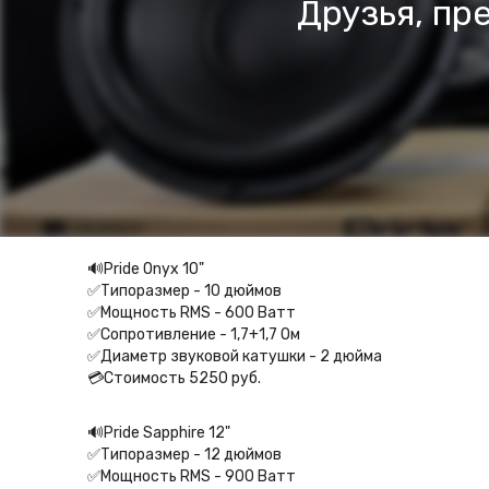
Друзья, пр
🔊Pride Onyx 10"⁣⁣⠀
✅Типоразмер - 10 дюймов ⁣⁣⠀
✅Мощность RMS - 600 Ватт ⁣⁣⠀
✅Сопротивление - 1,7+1,7 Ом ⁣⁣⠀
✅Диаметр звуковой катушки - 2 дюйма ⁣⁣⠀
💳Стоимость 5250 руб.⁣⁣⠀
🔊Pride Sapphire 12"⁣⁣⠀
✅Типоразмер - 12 дюймов ⁣⁣⠀
✅Мощность RMS - 900 Ватт ⁣⁣⠀