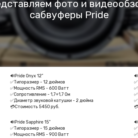
едставляем фото и видеообз
сабвуферы Pride
🔊Pride Onyx 12"⁣⁣⠀
🔊
✅Типоразмер - 12 дюймов ⁣⁣⠀
✅
✅Мощность RMS - 600 Ватт ⁣⁣⠀
✅
✅Сопротивление - 1,7+1,7 Ом ⁣⁣⠀
✅
✅Диаметр звуковой катушки - 2 дюйма ⁣⁣⠀
✅
💳Стоимость 5450 руб.⁣⁣

🔊Pride Sapphire 15"⁣⁣⠀
🔊
✅Типоразмер - 15 дюймов ⁣⁣⠀
✅
✅Мощность RMS - 900 Ватт ⁣⁣⠀
✅