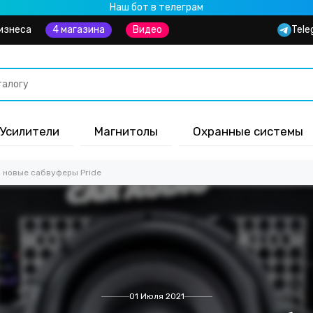
Наш бот в телеграм
изнеса
4 магазина
Видео
Tele
Усилители
Магнитолы
Охранные системы
а новые сабвуферы Pride
01 Июля 2021