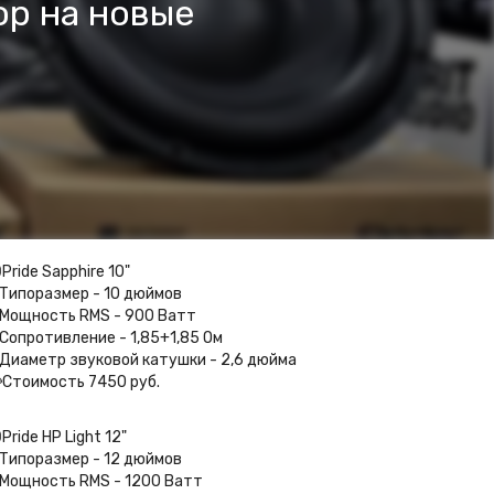
ор на новые
Pride Sapphire 10"⁣⁣⠀
Типоразмер - 10 дюймов ⁣⁣⠀
Мощность RMS - 900 Ватт ⁣⁣⠀
Сопротивление - 1,85+1,85 Ом ⁣⁣⠀
Диаметр звуковой катушки - 2,6 дюйма ⁣⁣⠀
Стоимость 7450 руб.⁣⁣
Pride HP Light 12"⁣⁣⠀
Типоразмер - 12 дюймов ⁣⁣⠀
Мощность RMS - 1200 Ватт ⁣⁣⠀