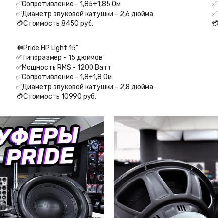
✅Сопротивление - 1,85+1,85 Ом ⁣⁣⠀
✅
✅Диаметр звуковой катушки - 2,6 дюйма ⁣⁣⠀
✅
💳Стоимость 8450 руб.⁣⁣

🔊Pride HP Light 15"⁣⁣⠀
✅Типоразмер - 15 дюймов ⁣⁣⠀
✅Мощность RMS - 1200 Ватт ⁣⁣⠀
✅Сопротивление - 1,8+1,8 Ом ⁣⁣⠀
✅Диаметр звуковой катушки - 2,8 дюйма ⁣⁣⠀
💳Стоимость 10990 руб.⁣⁣