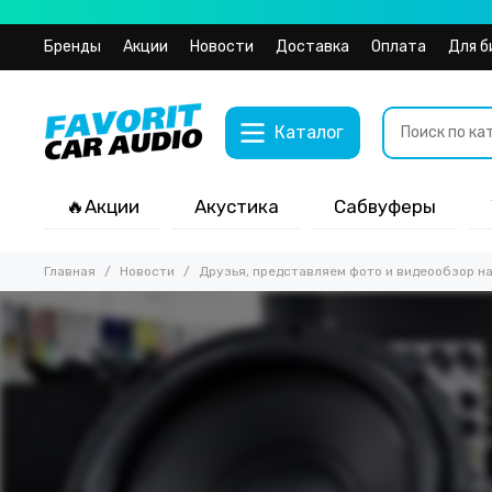
Бренды
Акции
Новости
Доставка
Оплата
Для б
Каталог
🔥Акции
Акустика
Сабвуферы
Главная
Новости
Друзья, представляем фото и видеообзор н