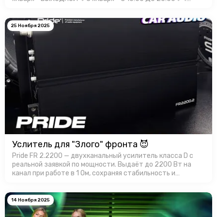
января - С 10:00 ДО 20:00🔷5 января - С 10:00 ДО 20:00🔷6
января - С 10:00 Д…
25 Ноября 2025
Услитель для "Злого" фронта 😈
Pride FR 2.2200 — двухканальный усилитель класса D с
реальной заявкой по мощности. Выдаёт до 2200 Вт на
канал при работе в 1 Ом, сохраняя стабильность и
контроль. Корпус усилителя имеет эффективный
теплоотвод, а продуманная …
14 Ноября 2025