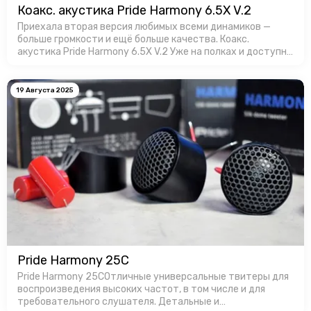
Коакс. акустика Pride Harmony 6.5X V.2
Приехала вторая версия любимых всеми динамиков —
больше громкости и ещё больше качества. Коакс.
акустика Pride Harmony 6.5X V.2 Уже на полках и доступны
для заказa в Favorit Car Audio!
19 Августа 2025
Pride Harmony 25C
Pride Harmony 25CОтличные универсальные твитеры для
воспроизведения высоких частот, в том числе и для
требовательного слушателя. Детальные и