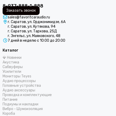
8-937-888-1-888
Заказать звонок
sales@favoritcaraudio.ru
г. Саратов, ул. Орджоникидзе, 6А
г. Саратов, ул. Кутякова, 94
г. Саратов, ул. Тархова, 25Д
г. Энгельс, ул. Маяковского, 48
7 дней в неделю с 10:00 до 20:00
Каталог
💎 Новинки
Акустика
Сабвуферы
Усилители
Мониторы Teyes
Аудио процессоры
Головные устройства
Аудио аксессуары
Проводка и комплектующие
Питание
Подиумы и накладки
Вибро - Шумоизоляция
Короба