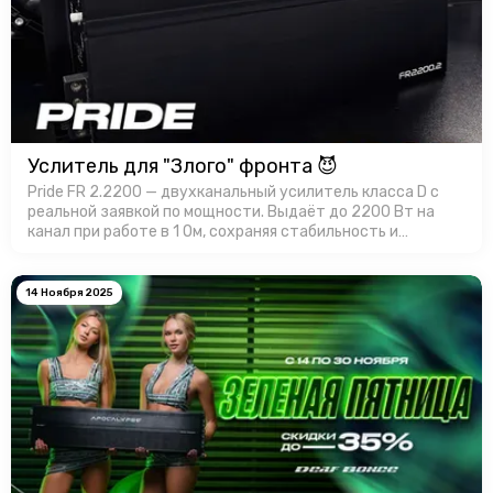
Услитель для "Злого" фронта 😈
Pride FR 2.2200 — двухканальный усилитель класса D с
реальной заявкой по мощности. Выдаёт до 2200 Вт на
канал при работе в 1 Ом, сохраняя стабильность и
контроль. Корпус усилителя имеет эффективный
теплоотвод, а продуманная …
14 Ноября 2025