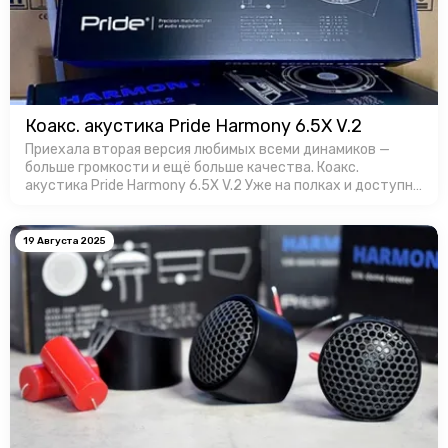
Коакс. акустика Pride Harmony 6.5X V.2
Приехала вторая версия любимых всеми динамиков —
больше громкости и ещё больше качества. Коакс.
акустика Pride Harmony 6.5X V.2 Уже на полках и доступны
для заказa в Favorit Car Audio!
19 Августа 2025