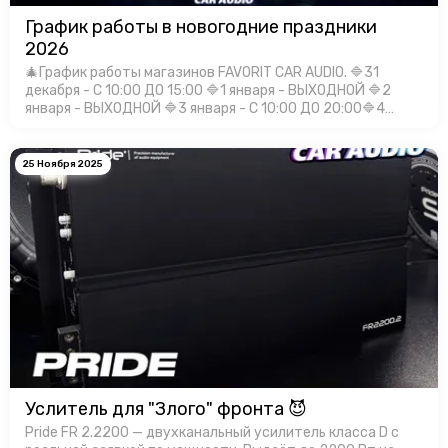
График работы в новогодние праздники
2026
🎄График работы магазинов FAVORIT CAR AUDIO. 🔷31
декабря - С 10:00 ДО 15:00 🔷1 января - ВЫХОДНОЙ 🔷2
января - ВЫХОДНОЙ 🔷3 января - С 10:00 ДО 20:00🔷4
января - С 10:00 ДО 20:00🔷5 января - С 10:00 ДО 20:00🔷6
января - С 10:00 Д…
25 Ноября 2025
Услитель для "Злого" фронта 😈
Pride FR 2.2200 — двухканальный усилитель класса D с