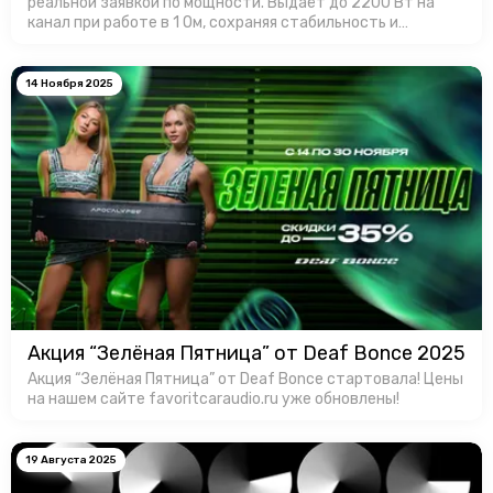
реальной заявкой по мощности. Выдаёт до 2200 Вт на
канал при работе в 1 Ом, сохраняя стабильность и
контроль. Корпус усилителя имеет эффективный
теплоотвод, а продуманная …
14 Ноября 2025
Акция “Зелёная Пятница” от Deaf Bonce 2025
Акция “Зелёная Пятница” от Deaf Bonce стартовала! Цены
на нашем сайте favoritcaraudio.ru уже обновлены!
19 Августа 2025