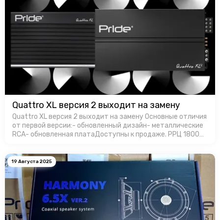
Quattro XL версия 2 выходит на замену
Quattro XL версия 2 выходит на замену Основные отличия
от первой версии:- обновленный дизайн- металлические
RCA- обновленная платаДоступны к продаже. РРЦ 18000
руб. за штуку.
19 Августа 2025