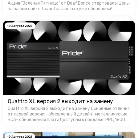
Акция “Зелёная Пятница” от Deaf Bonce стартовала! Цены
на нашем сайте favoritcaraudio.ru уже обновлены!
19 Августа 2025
Quattro XL версия 2 выходит на замену
Quattro XL версия 2 выходит на замену Основные отличия
от первой версии:- обновленный дизайн- металлические
RCA- обновленная платаДоступны к продаже. РРЦ 18000
руб. за штуку.
19 Августа 2025