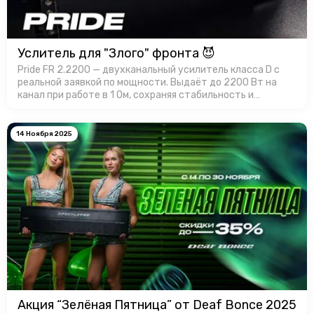
Услитель для "Злого" фронта 😈
Pride FR 2.2200 — двухканальный усилитель класса D с
реальной заявкой по мощности. Выдаёт до 2200 Вт на
канал при работе в 1 Ом, сохраняя стабильность и
контроль. Корпус усилителя имеет эффективный
теплоотвод, а продуманная …
14 Ноября 2025
Акция “Зелёная Пятница” от Deaf Bonce 2025