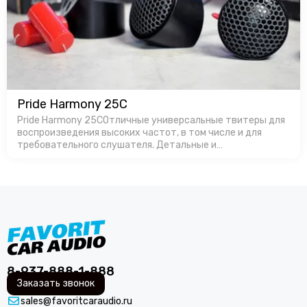
Pride Harmony 25C
Pride Harmony 25CОтличные универсальные твитеры для
воспроизведения высоких частот, в том числе и для
требовательного слушателя. Детальные и
громкие.Производство в России позволяет
изготавливать продукт с оптимальной ценой, особенно…
8-937-888-1-888
Заказать звонок
sales@favoritcaraudio.ru