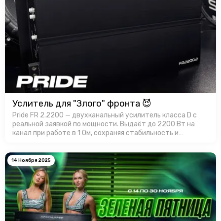
Услитель для "Злого" фронта 😈
Pride FR 2.2200 — двухканальный усилитель класса D с
реальной заявкой по мощности. Выдаёт до 2200 Вт на
канал при работе в 1 Ом, сохраняя стабильность и
контроль. Корпус усилителя имеет эффективный
теплоотвод, а продуманная …
14 Ноября 2025