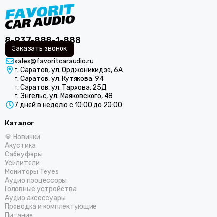
8-937-888-1-888
Заказать звонок
sales@favoritcaraudio.ru
г. Саратов, ул. Орджоникидзе, 6А
г. Саратов, ул. Кутякова, 94
г. Саратов, ул. Тархова, 25Д
г. Энгельс, ул. Маяковского, 48
7 дней в неделю с 10:00 до 20:00
Каталог
💎 Новинки
Акустика
Сабвуферы
Усилители
Мониторы Teyes
Аудио процессоры
Головные устройства
Аудио аксессуары
Проводка и комплектующие
Питание