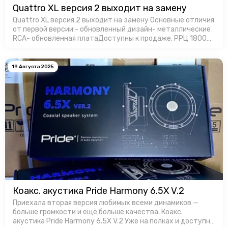
Quattro XL версия 2 выходит на замену
Quattro XL версия 2 выходит на замену Основные отличия
от первой версии:- обновленный дизайн- металлические
RCA- обновленная платаДоступны к продаже. РРЦ 18000
руб. за штуку.
19 Августа 2025
Коакс. акустика Pride Harmony 6.5X V.2
Приехала вторая версия любимых всеми динамиков —
больше громкости и ещё больше качества. Коакс.
акустика Pride Harmony 6.5X V.2 Уже на полках и доступны