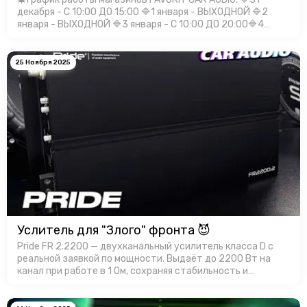
декабря - С 10:00 ДО 15:00 🔷1 января - ВЫХОДНОЙ 🔷2
января - ВЫХОДНОЙ 🔷3 января - С 10:00 ДО 20:00🔷4
января - С 10:00 ДО 20:00🔷5 января - С 10:00 ДО 20:00🔷6
января - С 10:00 Д…
25 Ноября 2025
Услитель для "Злого" фронта 😈
Pride FR 2.2200 — двухканальный усилитель класса D с
реальной заявкой по мощности. Выдаёт до 2200 Вт на
канал при работе в 1 Ом, сохраняя стабильность и
контроль. Корпус усилителя имеет эффективный
теплоотвод, а продуманная …