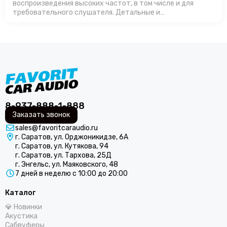
воспроизведения высоких частот, в том числе и для
требовательного слушателя. Детальные и
громкие.Производство в России позволяет
изготавливать продукт с оптимальной ценой, особенно…
8-937-888-1-888
Заказать звонок
sales@favoritcaraudio.ru
г. Саратов, ул. Орджоникидзе, 6А
г. Саратов, ул. Кутякова, 94
г. Саратов, ул. Тархова, 25Д
г. Энгельс, ул. Маяковского, 48
7 дней в неделю с 10:00 до 20:00
Каталог
💎 Новинки
Акустика
Сабвуферы