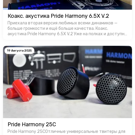
Коакс. акустика Pride Harmony 6.5X V.2
Приехала вторая версия любимых всеми динамиков —
больше громкости и ещё больше качества. Коакс.
акустика Pride Harmony 6.5X V.2 Уже на полках и доступны
для заказa в Favorit Car Audio!
19 Августа 2025
Pride Harmony 25C
Pride Harmony 25CОтличные универсальные твитеры для