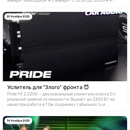
января - ВЫХОДНОЙ 🔷3 января - С 10:00 ДО 20:00🔷4
января - С 10:00 ДО 20:00🔷5 января - С 10:00 ДО 20:00🔷6
января - С 10:00 Д…
25 Ноября 2025
Услитель для "Злого" фронта 😈
Pride FR 2.2200 — двухканальный усилитель класса D с
реальной заявкой по мощности. Выдаёт до 2200 Вт на
канал при работе в 1 Ом, сохраняя стабильность и
контроль. Корпус усилителя имеет эффективный
теплоотвод, а продуманная …
14 Ноября 2025