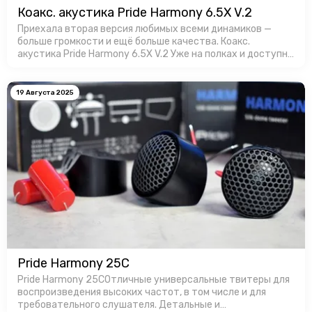
Коакс. акустика Pride Harmony 6.5X V.2
Приехала вторая версия любимых всеми динамиков —
больше громкости и ещё больше качества. Коакс.
акустика Pride Harmony 6.5X V.2 Уже на полках и доступны
для заказa в Favorit Car Audio!
19 Августа 2025
Pride Harmony 25C
Pride Harmony 25CОтличные универсальные твитеры для
воспроизведения высоких частот, в том числе и для
требовательного слушателя. Детальные и