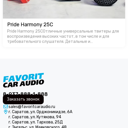
Pride Harmony 25C
Pride Harmony 25CОтличные универсальные твитеры для
воспроизведения высоких частот, в том числе и для
требовательного слушателя. Детальные и
громкие.Производство в России позволяет
изготавливать продукт с оптимальной ценой, особенно…
8-937-888-1-888
Заказать звонок
sales@favoritcaraudio.ru
г. Саратов, ул. Орджоникидзе, 6А
г. Саратов, ул. Кутякова, 94
г. Саратов, ул. Тархова, 25Д
г. Энгельс, ул. Маяковского, 48