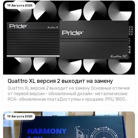
19 Августа 2025
Quattro XL версия 2 выходит на замену
Quattro XL версия 2 выходит на замену Основные отличия
от первой версии:- обновленный дизайн- металлические
RCA- обновленная платаДоступны к продаже. РРЦ 18000
руб. за штуку.
19 Августа 2025