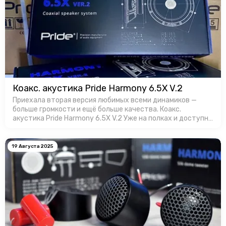
Коакс. акустика Pride Harmony 6.5X V.2
Приехала вторая версия любимых всеми динамиков —
больше громкости и ещё больше качества. Коакс.
акустика Pride Harmony 6.5X V.2 Уже на полках и доступны
для заказa в Favorit Car Audio!
19 Августа 2025