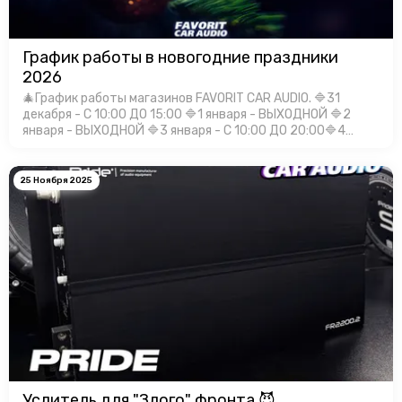
График работы в новогодние праздники
2026
🎄График работы магазинов FAVORIT CAR AUDIO. 🔷31
декабря - С 10:00 ДО 15:00 🔷1 января - ВЫХОДНОЙ 🔷2
января - ВЫХОДНОЙ 🔷3 января - С 10:00 ДО 20:00🔷4
января - С 10:00 ДО 20:00🔷5 января - С 10:00 ДО 20:00🔷6
января - С 10:00 Д…
25 Ноября 2025
Услитель для "Злого" фронта 😈