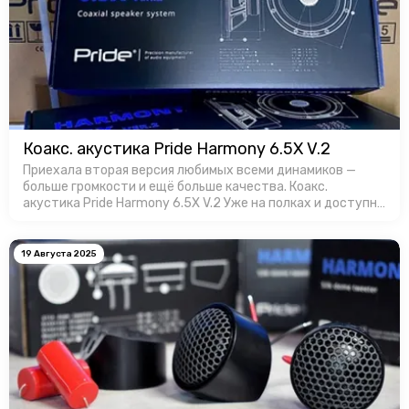
Коакс. акустика Pride Harmony 6.5X V.2
Приехала вторая версия любимых всеми динамиков —
больше громкости и ещё больше качества. Коакс.
акустика Pride Harmony 6.5X V.2 Уже на полках и доступны
для заказa в Favorit Car Audio!
19 Августа 2025