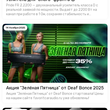
Pride FR 2.2200 — двухканальный усилитель класса D с
реальной заявкой по мощности. Выдаёт до 2200 Вт на
канал при работе в 1 Ом, сохраняя стабильность и
контроль. Корпус усилителя имеет эффективный
теплоотвод, а продуманная …
14 Ноября 2025
Акция “Зелёная Пятница” от Deaf Bonce 2025
Акция “Зелёная Пятница” от Deaf Bonce стартовала! Цены
на нашем сайте favoritcaraudio.ru уже обновлены!