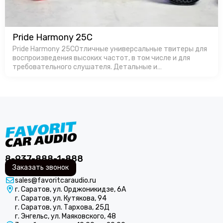
Pride Harmony 25C
Pride Harmony 25CОтличные универсальные твитеры для
воспроизведения высоких частот, в том числе и для
требовательного слушателя. Детальные и
громкие.Производство в России позволяет
изготавливать продукт с оптимальной ценой, особенно…
8-937-888-1-888
Заказать звонок
sales@favoritcaraudio.ru
г. Саратов, ул. Орджоникидзе, 6А
г. Саратов, ул. Кутякова, 94
г. Саратов, ул. Тархова, 25Д
г. Энгельс, ул. Маяковского, 48