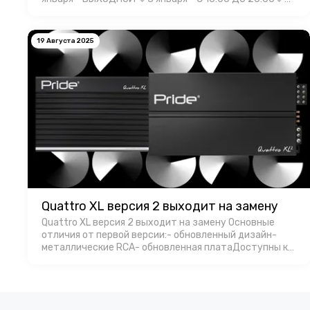
января - С 10:00 ДО 20:00🔷5 января - С 10:00 ДО
20:00🔷6 января - С 10:00 Д…
19 Августа 2025
Quattro XL версия 2 выходит на замену
Quattro XL версия 2 выходит на замену Основные
отличия от первой версии:- обновленный дизайн-
металлические RCA- обновленная платаДоступны к
продаже. РРЦ 18000 руб. за штуку.