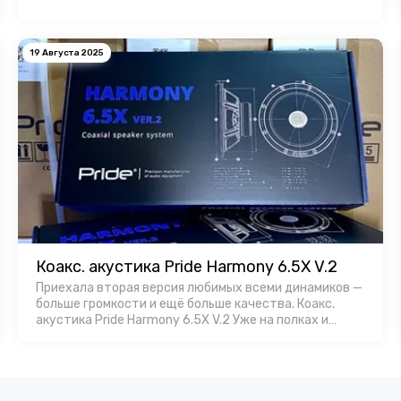
теплоотвод, а продуманная …
19 Августа 2025
Коакс. акустика Pride Harmony 6.5X V.2
Приехала вторая версия любимых всеми динамиков —
больше громкости и ещё больше качества. Коакс.
акустика Pride Harmony 6.5X V.2 Уже на полках и
доступны для заказa в Favorit Car Audio!