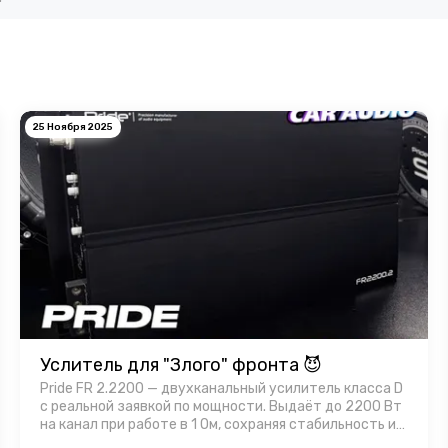
25 Ноября 2025
Услитель для "Злого" фронта 😈
Pride FR 2.2200 — двухканальный усилитель класса D
с реальной заявкой по мощности. Выдаёт до 2200 Вт
на канал при работе в 1 Ом, сохраняя стабильность и
контроль. Корпус усилителя имеет эффективный