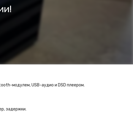
ии!
tooth-модулем, USB-аудио и DSD плеером.
ер, задержки.