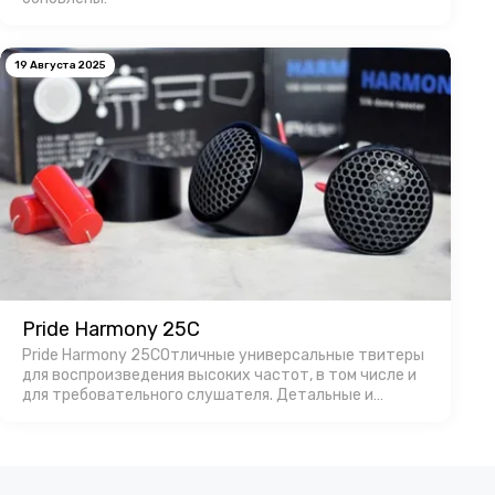
19 Августа 2025
Pride Harmony 25C
Pride Harmony 25CОтличные универсальные твитеры
для воспроизведения высоких частот, в том числе и
для требовательного слушателя. Детальные и
громкие.Производство в России позволяет
изготавливать продукт с оптимальной ценой,
особенно…