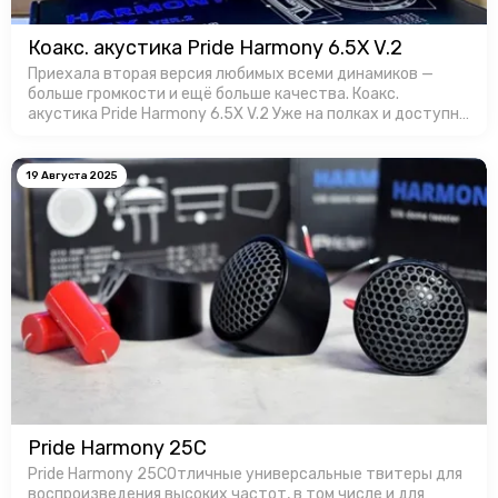
Коакс. акустика Pride Harmony 6.5X V.2
Приехала вторая версия любимых всеми динамиков —
больше громкости и ещё больше качества. Коакс.
акустика Pride Harmony 6.5X V.2 Уже на полках и доступны
для заказa в Favorit Car Audio!
19 Августа 2025
Pride Harmony 25C
Pride Harmony 25CОтличные универсальные твитеры для
воспроизведения высоких частот, в том числе и для