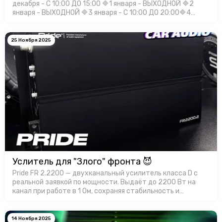
декабря - С 10:00 ДО 15:00 🔷1 января - ВЫХОДНОЙ 🔷2
января - ВЫХОДНОЙ 🔷3 января - С 10:00 ДО 20:00🔷4
января - С 10:00 ДО 20:00🔷5 января - С 10:00 ДО 20:00🔷6
января - С 10:00 Д…
25 Ноября 2025
Услитель для "Злого" фронта 😈
Pride FR 2.2200 — двухканальный усилитель класса D с
реальной заявкой по мощности. Выдаёт до 2200 Вт на
канал при работе в 1 Ом, сохраняя стабильность и
контроль. Корпус усилителя имеет эффективный
теплоотвод, а продуманная …
14 Ноября 2025