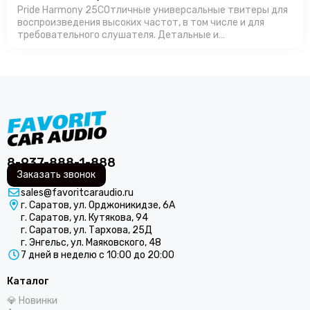
Pride Harmony 25CОтличные универсальные твитеры для
воспроизведения высоких частот, в том числе и для
требовательного слушателя. Детальные и
громкие.Производство в России позволяет
изготавливать продукт с оптимальной ценой, особенно…
8-937-888-1-888
Заказать звонок
sales@favoritcaraudio.ru
г. Саратов, ул. Орджоникидзе, 6А
г. Саратов, ул. Кутякова, 94
г. Саратов, ул. Тархова, 25Д
г. Энгельс, ул. Маяковского, 48
7 дней в неделю с 10:00 до 20:00
Каталог
💎 Новинки