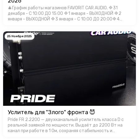
2026
🎄График работы магазинов FAVORIT CAR AUDIO. 🔷31
декабря - С 10:00 ДО 15:00 🔷1 января - ВЫХОДНОЙ 🔷2
января - ВЫХОДНОЙ 🔷3 января - С 10:00 ДО 20:00🔷4
января - С 10:00 ДО 20:00🔷5 января - С 10:00 ДО 20:00🔷6
января - С 10:00 Д…
25 Ноября 2025
Услитель для "Злого" фронта 😈
Pride FR 2.2200 — двухканальный усилитель класса D с
реальной заявкой по мощности. Выдаёт до 2200 Вт на
канал при работе в 1 Ом, сохраняя стабильность и
контроль. Корпус усилителя имеет эффективный