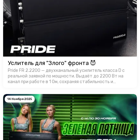
Услитель для "Злого" фронта 😈
Pride FR 2.2200 — двухканальный усилитель класса D с
реальной заявкой по мощности. Выдаёт до 2200 Вт на
канал при работе в 1 Ом, сохраняя стабильность и
контроль. Корпус усилителя имеет эффективный
теплоотвод, а продуманная …
14 Ноября 2025