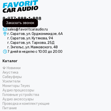
8-937-888-1-888
Заказать звонок
sales@favoritcaraudio.ru
г. Саратов, ул. Орджоникидзе, 6А
г. Саратов, ул. Кутякова, 94
г. Саратов, ул. Тархова, 25Д
г. Энгельс, ул. Маяковского, 48
7 дней в неделю с 10:00 до 20:00
Каталог
💎 Новинки
Акустика
Сабвуферы
Усилители
Мониторы Teyes
Аудио процессоры
Головные устройства
Аудио аксессуары
Проводка и комплектующие
Питание