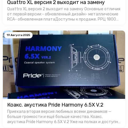
Quattro XL версия 2 выходит на замену
Quattro XL версия 2 выходит на замену Основные отличия
от первой версии:- обновленный дизайн- металлические
RCA- обновленная платаДоступны к продаже. РРЦ 18000
руб. за штуку.
19 Августа 2025
Коакс. акустика Pride Harmony 6.5X V.2
Приехала вторая версия любимых всеми динамиков —
больше громкости и ещё больше качества. Коакс.
акустика Pride Harmony 6.5X V.2 Уже на полках и доступны
для заказa в Favorit Car Audio!