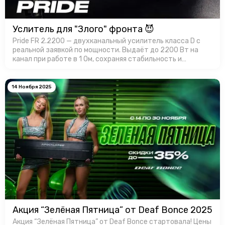
Услитель для "Злого" фронта 😈
Pride FR 2.2200 — двухканальный усилитель класса D с
реальной заявкой по мощности. Выдаёт до 2200 Вт на
канал при работе в 1 Ом, сохраняя стабильность и
контроль. Корпус усилителя имеет эффективный
теплоотвод, а продуманная …
14 Ноября 2025
Акция “Зелёная Пятница” от Deaf Bonce 2025
Акция “Зелёная Пятница” от Deaf Bonce стартовала! Цены