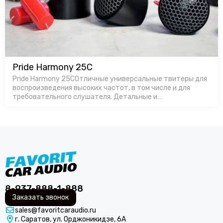
Pride Harmony 25C
Pride Harmony 25CОтличные универсальные твитеры для
воспроизведения высоких частот, в том числе и для
требовательного слушателя. Детальные и
громкие.Производство в России позволяет
изготавливать продукт с оптимальной ценой, особенно…
8-937-888-1-888
Заказать звонок
sales@favoritcaraudio.ru
г. Саратов, ул. Орджоникидзе, 6А