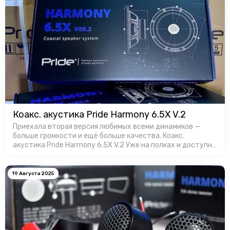
Коакс. акустика Pride Harmony 6.5X V.2
Приехала вторая версия любимых всеми динамиков —
больше громкости и ещё больше качества. Коакс.
акустика Pride Harmony 6.5X V.2 Уже на полках и доступны
для заказa в Favorit Car Audio!
19 Августа 2025