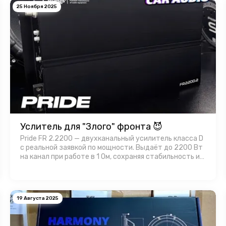
25 Ноября 2025
Услитель для "Злого" фронта 😈
Pride FR 2.2200 — двухканальный усилитель класса D
с реальной заявкой по мощности. Выдаёт до 2200 Вт
на канал при работе в 1 Ом, сохраняя стабильность и
контроль. Корпус усилителя имеет эффективный
теплоотвод, а продуманная …
19 Августа 2025