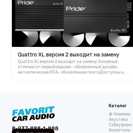
Quattro XL версия 2 выходит на замену
Quattro XL версия 2 выходит на замену Основные
отличия от первой версии:- обновленный дизайн-
металлические RCA- обновленная платаДоступны к
продаже. РРЦ 18000 руб. за штуку.
Каталог
💎 Новинки
Акустика
Сабвуферы
8-937-888-1-888
Усилители