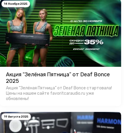
14 Ноября 2025
Акция “Зелёная Пятница” от Deaf Bonce
2025
Акция “Зелёная Пятница” от Deaf Bonce стартовала!
Цены на нашем сайте favoritcaraudio.ru уже
обновлены!
19 Августа 2025