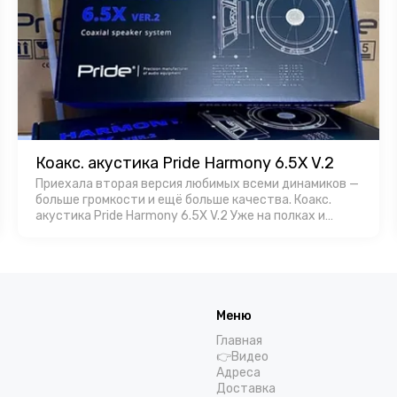
Коакс. акустика Pride Harmony 6.5X V.2
Приехала вторая версия любимых всеми динамиков —
больше громкости и ещё больше качества. Коакс.
акустика Pride Harmony 6.5X V.2 Уже на полках и
доступны для заказa в Favorit Car Audio!
Меню
Главная
👉Видео
Адреса
Доставка