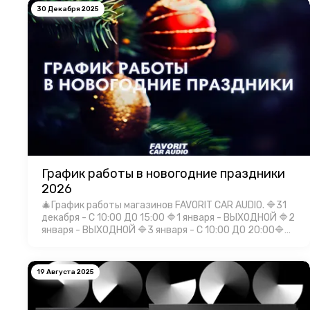
30 Декабря 2025
График работы в новогодние праздники
2026
🎄График работы магазинов FAVORIT CAR AUDIO. 🔷31
декабря - С 10:00 ДО 15:00 🔷1 января - ВЫХОДНОЙ 🔷2
января - ВЫХОДНОЙ 🔷3 января - С 10:00 ДО 20:00🔷4
января - С 10:00 ДО 20:00🔷5 января - С 10:00 ДО
20:00🔷6 января - С 10:00 Д…
19 Августа 2025