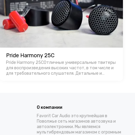
Pride Harmony 25C
Pride Harmony 25CОтличные универсальные твитеры
для воспроизведения высоких частот, в том числе и
для требовательного слушателя. Детальные и
громкие.Производство в России позволяет
изготавливать продукт с оптимальной ценой,
особенно…
О компании
Favorit Car Audio это крупнейшая в
Поволжье сеть магазинов автозвука и
автоэлектроники. Мы являемся
мультибрендовым магазином с огромным