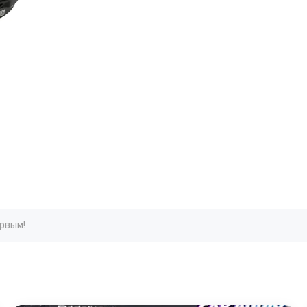
ервым!