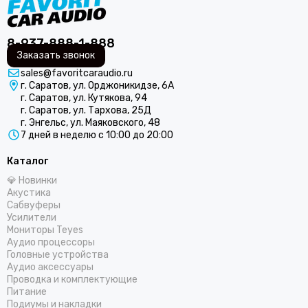
MOMO
Morel
8-937-888-1-888
MTX
Заказать звонок
Mystery
sales@favoritcaraudio.ru
Match
г. Саратов, ул. Орджоникидзе, 6А
Nakamichi
г. Саратов, ул. Кутякова, 94
г. Саратов, ул. Тархова, 25Д
Neoline
г. Энгельс, ул. Маяковского, 48
Oris Electronics
7 дней в неделю с 10:00 до 20:00
ОЗАР
Pioneer
Каталог
Predator
💎 Новинки
Акустика
Prology
Сабвуферы
Pulsar
Усилители
Recoil
Мониторы Teyes
Аудио процессоры
Russian Bass
Головные устройства
Skylor
Аудио аксессуары
Spl-Lab
Проводка и комплектующие
Питание
STEG
Подиумы и накладки