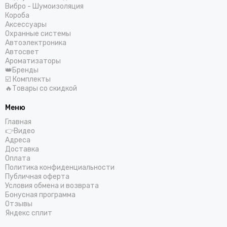
SOaudio
Вибро - Шумоизоляция
StP
Короба
Аксессуары
SWAT
Охранные системы
Stinger
Автоэлектроника
SKY
Автосвет
Ароматизаторы
Takara
👑Бренды
Триада
☑️ Комплекты
TEYES
🔥Товары со скидкой
TEAC
Меню
TSA
Главная
Tonemix
👉Видео
URAL
Адреса
Vibe
Доставка
Оплата
Zapco
Политика конфиденциальности
Zeus
Публичная оферта
Условия обмена и возврата
Бонусная программа
Отзывы
Яндекс сплит