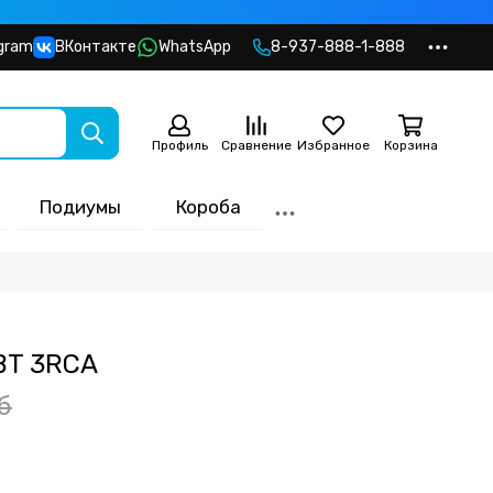
gram
ВКонтакте
WhatsApp
8-937-888-1-888
Профиль
Сравнение
Избранное
Корзина
Подиумы
Короба
BT 3RCA
б