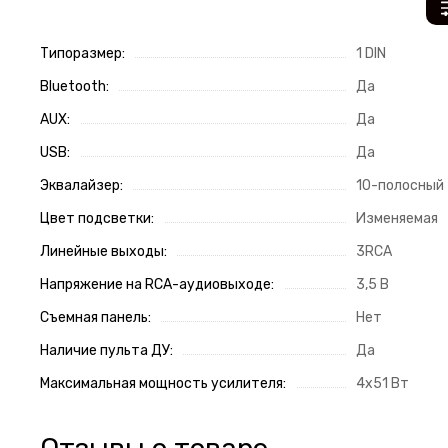
Типоразмер:
1 DIN
Bluetooth:
Да
AUX:
Да
USB:
Да
Эквалайзер:
10-полосный
Цвет подсветки:
Изменяемая
Линейные выходы:
3RCA
Напряжение на RCA-аудиовыходе:
3,5 В
Съемная панель:
Нет
Наличие пульта ДУ:
Да
Максимальная мощность усилителя:
4х51 Вт