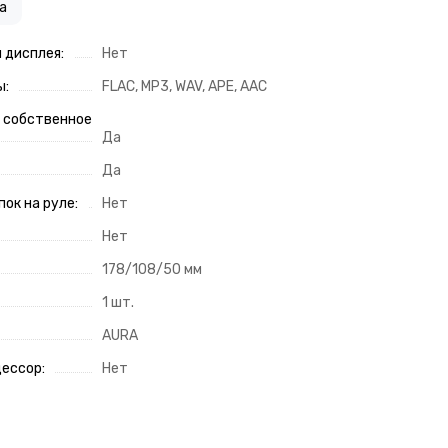
а
 дисплея:
Нет
ы:
FLAC, MP3, WAV, APE, AAC
з собственное
Да
Да
ок на руле:
Нет
Нет
178/108/50 мм
1 шт.
AURA
ессор:
Нет