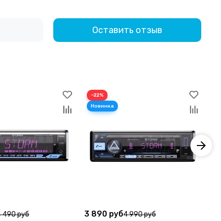
Оставить отзыв
−22%
−
3 890 руб
1 
4 490 руб
4 990 руб