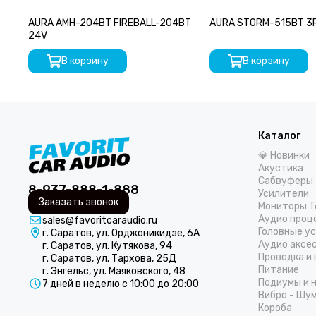
AURA AMH-204BT FIREBALL-204BT
AURA STORM-515BT 3
24V
В корзину
В корзину
Каталог
💎 Новинки
Акустика
Сабвуферы
8-937-888-1-888
Усилители
Заказать звонок
Мониторы T
Аудио проц
sales@favoritcaraudio.ru
Головные у
г. Саратов, ул. Орджоникидзе, 6А
Аудио аксе
г. Саратов, ул. Кутякова, 94
Проводка и
г. Саратов, ул. Тархова, 25Д
Питание
г. Энгельс, ул. Маяковского, 48
Подиумы и 
7 дней в неделю с 10:00 до 20:00
Вибро - Шу
Короба