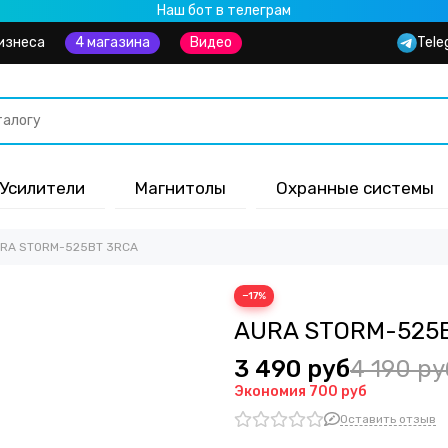
Наш бот в телеграм
изнеса
4 магазина
Видео
Tele
Усилители
Магнитолы
Охранные системы
RA STORM-525BT 3RCA
−17%
AURA STORM-525
3 490 руб
4 190 ру
Экономия
700 руб
Оставить отзыв