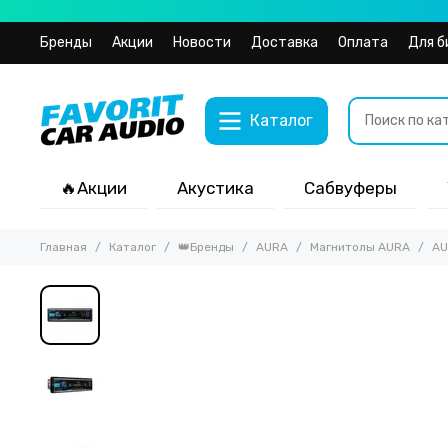
Бренды
Акции
Новости
Доставка
Оплата
Для б
Каталог
🔥Акции
Акустика
Сабвуферы
Главная
Каталог
👑Бренды
AURA
Магнитолы AURA
AU