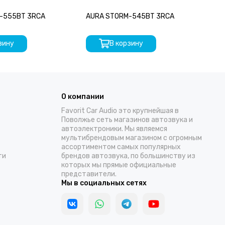
-555BT 3RCA
AURA STORM-545BT 3RCA
AU
зину
В корзину
О компании
Favorit Car Audio это крупнейшая в
Поволжье сеть магазинов автозвука и
автоэлектроники. Мы являемся
мультибрендовым магазином с огромным
ассортиментом самых популярных
ти
брендов автозвука, по большинству из
которых мы прямые официальные
представители.
Мы в социальных сетях