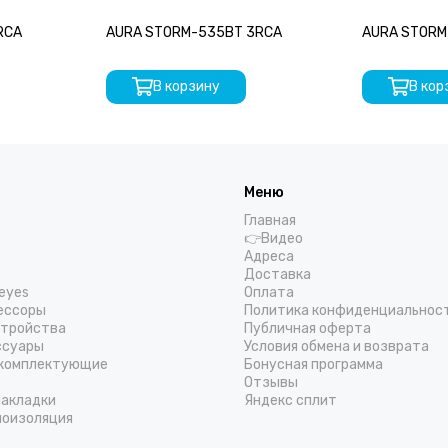
RCA
AURA STORM-535BT 3RCA
AURA STORM
В корзину
В кор
Меню
Главная
👉Видео
Адреса
Доставка
eyes
Оплата
ессоры
Политика конфиденциальнос
стройства
Публичная оферта
ссуары
Условия обмена и возврата
 комплектующие
Бонусная программа
Отзывы
накладки
Яндекс сплит
моизоляция