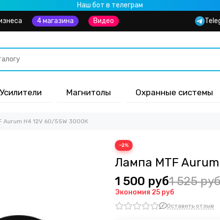
Наш бот в телеграм
изнеса
4 магазина
Видео
Tele
Усилители
Магнитолы
Охранные системы
F Aurum H4 12V 60/55W 3000К
−2%
Лампа MTF Aurum
1 500 руб
1 525 ру
Экономия
25 руб
Оставить отзыв