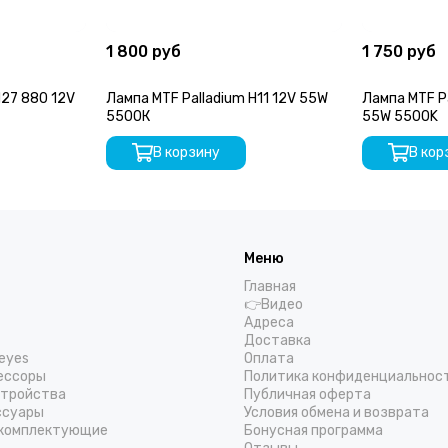
1 800 руб
1 750 руб
 880 12V
Лампа MTF Palladium H11 12V 55W
Лампа MTF P
5500К
55W 5500K
В корзину
В кор
Меню
Главная
👉Видео
Адреса
Доставка
eyes
Оплата
ессоры
Политика конфиденциальнос
стройства
Публичная оферта
ссуары
Условия обмена и возврата
 комплектующие
Бонусная программа