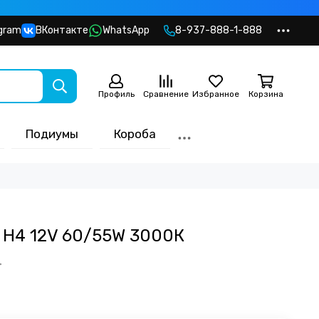
gram
ВКонтакте
WhatsApp
8-937-888-1-888
Профиль
Сравнение
Избранное
Корзина
Подиумы
Короба
 H4 12V 60/55W 3000К
б