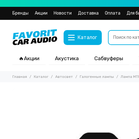
Бренды
Акции
Новости
Доставка
Оплата
Для б
Каталог
🔥Акции
Акустика
Сабвуферы
Главная
Каталог
Автосвет
Галогенные лампы
Лампа MT