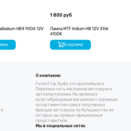
1 800 руб
1 
alladium HB4 9006 12V
Лампа MTF Iridium H8 12V 35W
Ла
4100K
50
зину
В корзину
О компании
Favorit Car Audio это крупнейшая в
Поволжье сеть магазинов автозвука и
автоэлектроники. Мы являемся
мультибрендовым магазином с огромным
ассортиментом самых популярных
ти
брендов автозвука, по большинству из
которых мы прямые официальные
представители.
Мы в социальных сетях