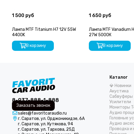
1 500 руб
1 650 руб
Лампа MTF Titanium H7 12V 55W
Лампа MTF Vanadium H27
4400K
27W 5000К
В корзину
В корзину
Каталог
💎 Новинки
Акустика
Сабвуферы
8-937-888-1-888
Усилители
Заказать звонок
Мониторы T
Аудио проц
sales@favoritcaraudio.ru
Головные у
г. Саратов, ул. Орджоникидзе, 6А
Аудио аксе
г. Саратов, ул. Кутякова, 94
Проводка и
г. Саратов, ул. Тархова, 25Д