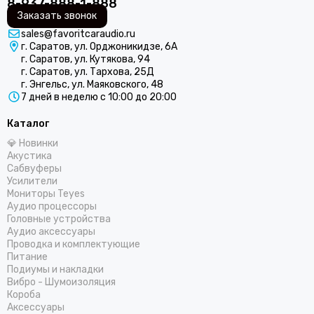
8-937-888-1-888
Заказать звонок
sales@favoritcaraudio.ru
г. Саратов, ул. Орджоникидзе, 6А
г. Саратов, ул. Кутякова, 94
г. Саратов, ул. Тархова, 25Д
г. Энгельс, ул. Маяковского, 48
7 дней в неделю с 10:00 до 20:00
Каталог
💎 Новинки
Акустика
Сабвуферы
Усилители
Мониторы Teyes
Аудио процессоры
Головные устройства
Аудио аксессуары
Проводка и комплектующие
Питание
Подиумы и накладки
Вибро - Шумоизоляция
Короба
Аксессуары