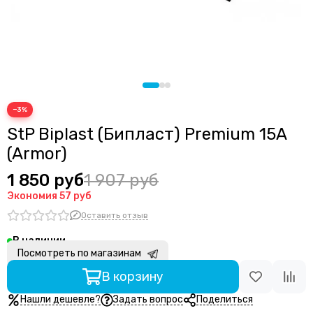
−3%
StP Biplast (Бипласт) Premium 15A
(Armor)
1 850 руб
1 907 руб
Экономия
57 руб
Оставить отзыв
В наличии
Посмотреть по магазинам
В корзину
Нашли дешевле?
Задать вопрос
Поделиться