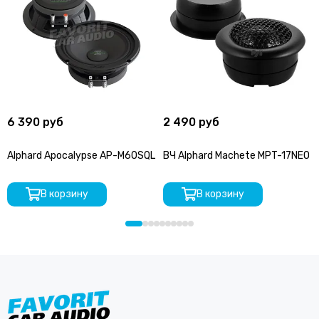
SOaudio
StP
SWAT
Stinger
SKY
Takara
Триада
TEYES
6 390 руб
2 490 руб
TEAC
TSA
Alphard Apocalypse AP-M60SQL
ВЧ Alphard Machete MPT-17NEO
Tonemix
URAL
В корзину
В корзину
Vibe
Zapco
Zeus