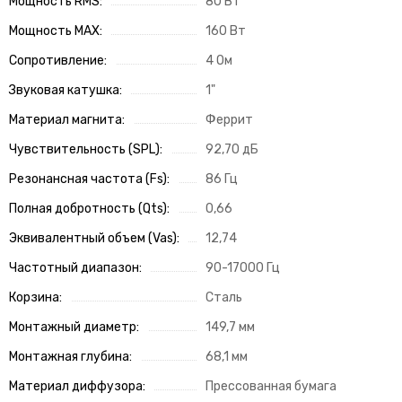
Мощность RMS:
80 Вт
Helix
Hellion
Мощность MAX:
160 Вт
IDOL AUDIO
Сопротивление:
4 Ом
Ivolga
Звуковая катушка:
1"
Incar
Infinity
Материал магнита:
Феррит
Intego
Чувствительность (SPL):
92,70 дБ
JBL
Резонансная частота (Fs):
86 Гц
JL Audio
JVC
Полная добротность (Qts):
0,66
КЗАТЭ
Эквивалентный объем (Vas):
12,74
Kenwood
Kicx
Частотный диапазон:
90-17000 Гц
Kingz Audio
Корзина:
Сталь
Light Audio
Монтажный диаметр:
149,7 мм
Madbit
Magnum
Монтажная глубина:
68,1 мм
MD.Lab
Материал диффузора:
Прессованная бумага
Mio