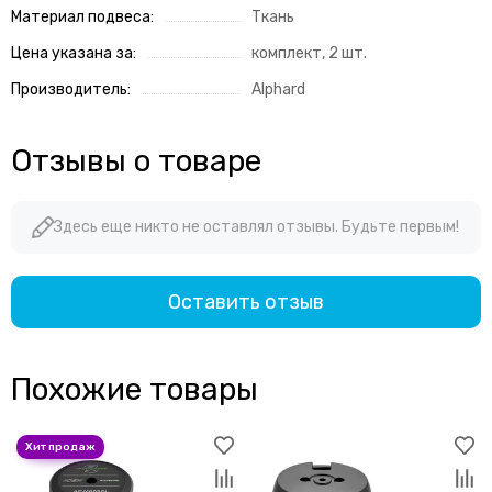
Материал подвеса:
Ткань
MOMO
Morel
Цена указана за:
комплект, 2 шт.
MTX
Производитель:
Alphard
Mystery
Match
Nakamichi
Отзывы о товаре
Neoline
Oris Electronics
Здесь еще никто не оставлял отзывы. Будьте первым!
ОЗАР
Pioneer
Predator
Оставить отзыв
Prology
Pulsar
Recoil
Похожие товары
Russian Bass
Skylor
Spl-Lab
STEG