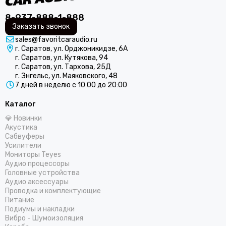
8-937-888-1-888
Заказать звонок
sales@favoritcaraudio.ru
г. Саратов, ул. Орджоникидзе, 6А
г. Саратов, ул. Кутякова, 94
г. Саратов, ул. Тархова, 25Д
г. Энгельс, ул. Маяковского, 48
7 дней в неделю с 10:00 до 20:00
Каталог
💎 Новинки
Акустика
Сабвуферы
Усилители
Мониторы Teyes
Аудио процессоры
Головные устройства
Аудио аксессуары
Проводка и комплектующие
Питание
Подиумы и накладки
Вибро - Шумоизоляция