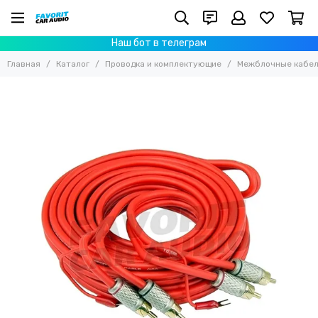
Проводка и комплектующие
Наш бот в телеграм
Все товары
Главная
Каталог
Проводка и комплектующие
Межблочные кабе
Держатели предохранителей, автоматы
Дистрибьюторы
Клеммы, гильзы, наконечники
Предохранители
RCA-коннекторы, штаны
Межблочные кабели
Y-коннекторы
Акустические провода
Силовые провода
AUX-кабели
Монтажные провода (Remote)
Комплекты проводов
Клеммы акб
Змея, термоусадка, тюбинг
Тюбинг и громметы